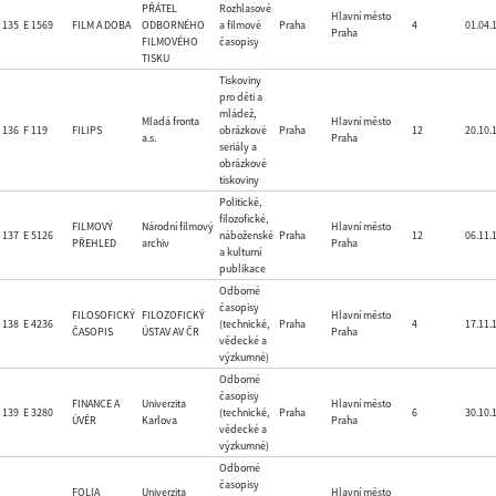
PŘÁTEL
Rozhlasové
Hlavní město
135
E 1569
FILM A DOBA
ODBORNÉHO
a filmové
Praha
4
01.04.
Praha
FILMOVÉHO
časopisy
TISKU
Tiskoviny
pro děti a
mládež,
Mladá fronta
Hlavní město
136
F 119
FILIPS
obrázkové
Praha
12
20.10.
a.s.
Praha
seriály a
obrázkové
tiskoviny
Politické,
filozofické,
FILMOVÝ
Národní filmový
Hlavní město
137
E 5126
náboženské
Praha
12
06.11.
PŘEHLED
archiv
Praha
a kulturní
publikace
Odborné
časopisy
FILOSOFICKÝ
FILOZOFICKÝ
Hlavní město
138
E 4236
(technické,
Praha
4
17.11.
ČASOPIS
ÚSTAV AV ČR
Praha
vědecké a
výzkumné)
Odborné
časopisy
FINANCE A
Univerzita
Hlavní město
139
E 3280
(technické,
Praha
6
30.10.
ÚVĚR
Karlova
Praha
vědecké a
výzkumné)
Odborné
časopisy
FOLIA
Univerzita
Hlavní město