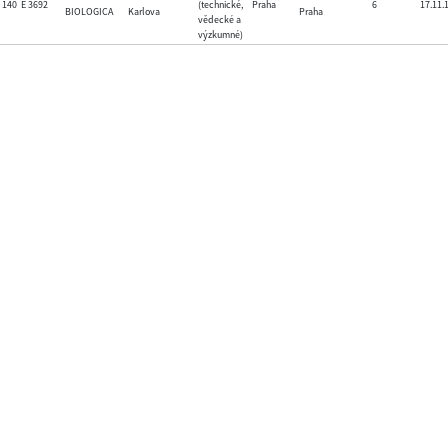
140
E 3692
(technické,
Praha
6
17.11.
BIOLOGICA
Karlova
Praha
vědecké a
výzkumné)