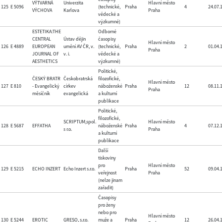
VÝTVARNÁ
Univerzita
Hlavní město
125
E 5096
(technické,
Praha
4
24.07.
VÝCHOVA
Karlova
Praha
vědecké a
výzkumné)
ESTETIKA:THE
Odborné
CENTRAL
Ústav dějin
časopisy
Hlavní město
126
E 4889
EUROPEAN
umění AV ČR, v.
(technické,
Praha
2
01.04.
Praha
JOURNAL OF
v. i.
vědecké a
AESTHETICS
výzkumné)
Politické,
ČESKÝ BRATR
Českobratrská
filozofické,
Hlavní město
127
E 810
- Evangelický
církev
náboženské
Praha
12
08.11.
Praha
měsíčník
evangelická
a kulturní
publikace
Politické,
filozofické,
SCRIPTUM,spol.
Hlavní město
128
E 5687
EFFATHA
náboženské
Praha
4
07.12.
s r.o.
Praha
a kulturní
publikace
Další
tiskoviny
pro
Hlavní město
129
E 5215
ECHO INZERT
Echo Inzert s.r.o.
Praha
52
09.04.
veřejnost
Praha
(nelze jinam
zařadit)
Časopisy
pro ženy
nebo pro
Hlavní město
130
E 5244
EROTIC
GRESO, s.r.o.
muže a
Praha
12
26.04.