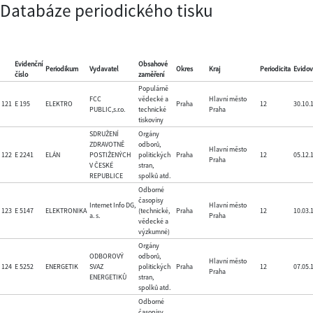
Databáze periodického tisku
Evidenční
Obsahové
Periodikum
Vydavatel
Okres
Kraj
Periodicita
Evido
číslo
zaměření
Populárně
FCC
vědecké a
Hlavní město
121
E 195
ELEKTRO
Praha
12
30.10.
PUBLIC,s.r.o.
technické
Praha
tiskoviny
SDRUŽENÍ
Orgány
ZDRAVOTNĚ
odborů,
Hlavní město
122
E 2241
ELÁN
POSTIŽENÝCH
politických
Praha
12
05.12.
Praha
V ČESKÉ
stran,
REPUBLICE
spolků atd.
Odborné
časopisy
Internet Info DG,
Hlavní město
123
E 5147
ELEKTRONIKA
(technické,
Praha
12
10.03.
a. s.
Praha
vědecké a
výzkumné)
Orgány
ODBOROVÝ
odborů,
Hlavní město
124
E 5252
ENERGETIK
SVAZ
politických
Praha
12
07.05.
Praha
ENERGETIKŮ
stran,
spolků atd.
Odborné
časopisy