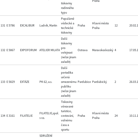
Praha
tiskoviny
rodinného
typu
Populárně
vědecké a
Hlavní město
131
E 5786
EXCALIBUR
Ludvík, Martin
Praha
12
20.02.
technické
Praha
tiskoviny
Další
tiskoviny
pro
132
E 5867
EXPOFORUM
ATELIER MILATA
Ostrava
Moravskoslezský
4
17.05.
veřejnost
(nelze jinam
zařadit)
Další
periodika
určená
133
E 5829
EXTÁZE
PK 62, a.s.
omezenému
Pardubice
Pardubický
2
26.03.
publiku
(nelze jinam
zařadit)
Tiskoviny
věnované
turistice,
FILATELIE,spol.
Hlavní město
134
E 3161
FILATELIE
cestování,
Praha
24
10.11.
s r.o.
Praha
volnému
času a
sportu
SDRUŽENÍ