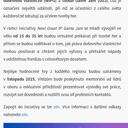
duševního vlastnictví (WIPO)
a
Global Game Jam (GGJ)
, což je
označení největší události, při níž se účastníci z celého světa
každoročně sdružují za účelem tvorby her.
V rámci iniciativy
Next Great IP Game Jam
se mladí vývojáři ve
věku
od 15 do 35 let
budou virtuálně potkávat při tvorbě her a
přitom se budou vzdělávat o tom, jak práva duševního vlastnictví
mohou posilovat a chránit jejich výtvory a přetvářet nápady
v udržitelnou franšízu s celosvětovým dosahem.
Nejlépe hodnocené hry z každého regionu budou oznámeny
v
listopadu 2025.
Vítězům bude poskytnuto mentorství od lídrů
v oboru a exkluzivní příležitosti prezentovat výsledky své práce,
rozvíjet své dovednosti a rozšířit svou síť profesních kontaktů.
Zapojit do inciativy se lze
zde
. Více informací s dalšími odkazy
naleznete
zde
.