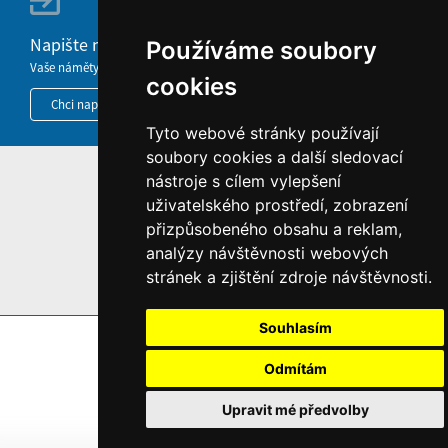
Napište nám
Používáme soubory
Vaše náměty, komentáře, připomínky a dotazy nezůstanou bez odezvy.
cookies
Chci napsat MKČR
Tyto webové stránky používají
soubory cookies a další sledovací
nástroje s cílem vylepšení
HOME
uživatelského prostředí, zobrazení
INFORMACE O WEBU
přizpůsobeného obsahu a reklam,
analýzy návštěvnosti webových
stránek a zjištění zdroje návštěvnosti.
Souhlasím
Odmítám
Upravit mé předvolby