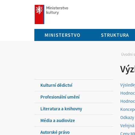
mkcr.cz
MINISTERSTVO
STRUKTURA
Úvodní 
Výz
Výsledk
Kulturní dědictví
Hodnoce
Profesionální umění
Hodnoce
Literatura a knihovny
Koncepc
Odkazy
Média a audiovize
Veřejná
Autorské právo
Ceny M