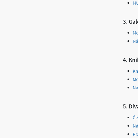
M
3. Gal
Mo
Ná
4. Kn
Kn
Mo
Ná
5. Di
Če
Ná
Pr