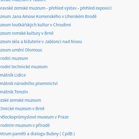
ravské zemské muzeum
-
přehled výstav
-
přehled expoxicí
zeum Jana Amose Komenského v Uherském Brodě
zeum loutkářských kultur v Chrudimi
zeum romské kultury v Brně
zeum skla a bižuterie v Jablonci nad Nisou
zeum umění Olomouc
rodní muzeum
rodní technické muzeum
mátník Lidice
mátník národního písemnictví
mátník Terezín
ezské zemské muzeum
chnické muzeum v Brně
ěleckoprůmyslové museum v Praze
rodním muzeum v přírodě
ntrum paměti a dialogu Bubny ( CpdB )