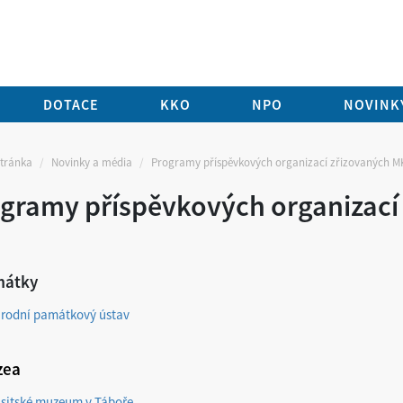
DOTACE
KKO
NPO
NOVINKY
stránka
Novinky a média
Programy příspěvkových organizací zřizovaných M
gramy příspěvkových organizací
mátky
rodní památkový ústav
zea
sitské muzeum v Táboře