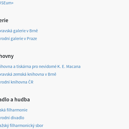
USEum+
erie
ravská galerie v Brně
rodní galerie v Praze
ihovny
ihovna a tiskárna pro nevidomé K. E. Macana
ravská zemská knihovna v Brně
rodní knihovna ČR
vadlo a hudba
ská filharmonie
rodní divadlo
ažský filharmonický sbor