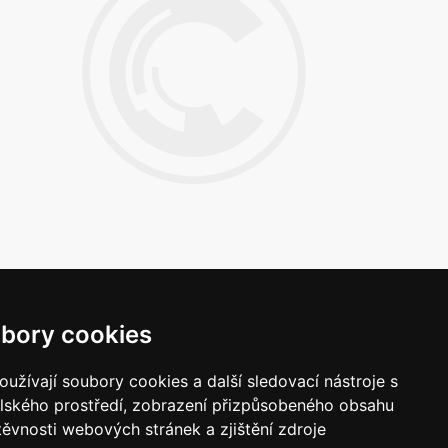
bory cookies
Napište nám
užívají soubory cookies a další sledovací nástroje s
Vaše náměty, komentáře, připomínky a
elského prostředí, zobrazení přizpůsobeného obsahu
dotazy nezůstanou bez odezvy.
těvnosti webových stránek a zjištění zdroje