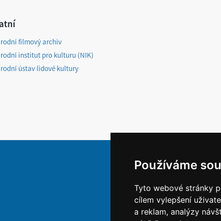
atní
rodní filmový archiv
rodní institut pro kulturu (NIK)
rodní ústav lidové kultury
Používáme sou
Tyto webové stránky po
cílem vylepšení uživat
a reklam, analýzy návš