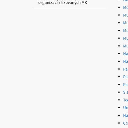
organizací zřizovaných MK
Mo
Mu
Mu
Mu
Mu
Mu
Ná
Ná
Pa
Pa
Pa
Sl
Te
Um
Ná
Ce