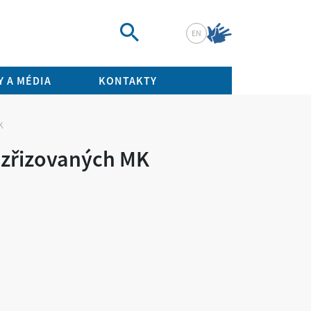
EN
Vyhledat
 A MÉDIA
KONTAKTY
K
 zřizovaných MK