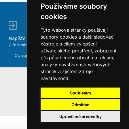
Používáme soubory
cookies
Tyto webové stránky používají
soubory cookies a další sledovací
Napište nám
nástroje s cílem vylepšení
Vaše náměty, komentáře, připomínky a dotazy nezůstanou bez odezvy.
uživatelského prostředí, zobrazení
Chci napsat MKČR
přizpůsobeného obsahu a reklam,
analýzy návštěvnosti webových
stránek a zjištění zdroje
HOME
návštěvnosti.
INFORMACE O WEBU
Souhlasím
Odmítám
Upravit mé předvolby