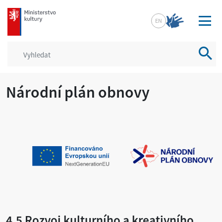
mkcr.cz
EN
Vyhled
Národní plán obnovy
4.5 Rozvoj kulturního a kreativního