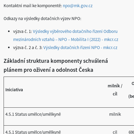
Kontaktní mail ke komponentě:
npo@mk.gov.cz
Odkazy na výsledky dotačních výzev NPO:
výzva č. 1:
Výsledky výběrového dotačního řízení Odboru
mezinárodních vztahů – NPO – Mobilita I (2022) - mkcr.cz
výzva č. 2 a č. 3:
Výsledky dotačních řízení NPO - mkcr.cz
Základní struktura komponenty schválená
plánem pro oživení a odolnost Česka
milník /
Iniciativa
cíl
(b
4.5.1 Status umělce/umělkyně
milník
4.5.1 Status umělce/umělkyně
cíl
69