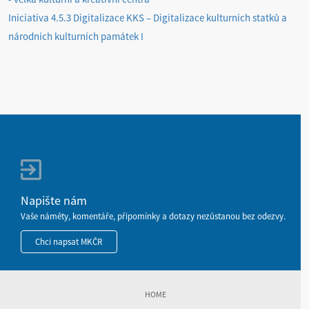
Iniciativa 4.5.3 Digitalizace KKS – Digitalizace kulturních statků a
národních kulturních památek I
Napište nám
Vaše náměty, komentáře, připomínky a dotazy nezůstanou bez odezvy.
Chci napsat MKČR
HOME