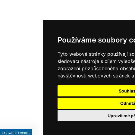
Používáme soubory c
Tyto webové stránky používají so
sledovací nástroje s cílem vylepše
zobrazení přizpůsobeného obsahu
návštěvnosti webových stránek a z
Souhla
Odmít
Upravit mé p
NASTAVENÍ COOKIES