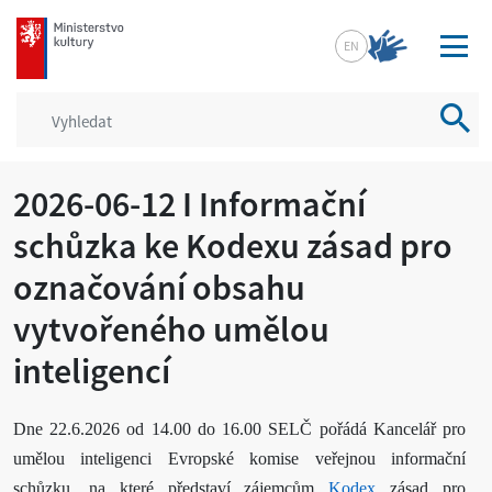
mkcr.cz
EN
Vyhled
2026-06-12 I Informační
schůzka ke Kodexu zásad pro
označování obsahu
vytvořeného umělou
inteligencí
Dne 22.6.2026 od 14.00 do 16.00 SELČ pořádá Kancelář pro
umělou inteligenci Evropské komise veřejnou informační
schůzku, na které představí zájemcům
Kodex
zásad pro