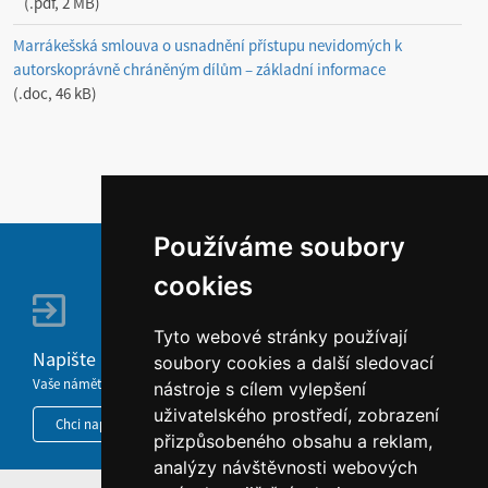
.pdf, 2 MB
Marrákešská smlouva o usnadnění přístupu nevidomých k
autorskoprávně chráněným dílům – základní informace
.doc, 46 kB
Používáme soubory
cookies
Tyto webové stránky používají
Napište nám
soubory cookies a další sledovací
Vaše náměty, komentáře, připomínky a dotazy nezůstanou bez odezvy.
nástroje s cílem vylepšení
uživatelského prostředí, zobrazení
Chci napsat MKČR
přizpůsobeného obsahu a reklam,
analýzy návštěvnosti webových