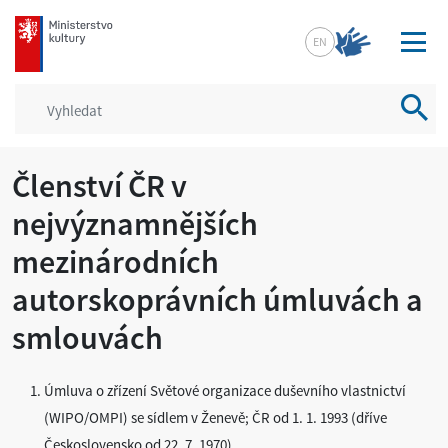
mkcr.cz
EN
Vyhled
Členství ČR v
nejvýznamnějších
mezinárodních
autorskoprávních úmluvách a
smlouvách
Úmluva o zřízení Světové organizace duševního vlastnictví
(WIPO/OMPI) se sídlem v Ženevě; ČR od 1. 1. 1993 (dříve
Československo od 22. 7. 1970)