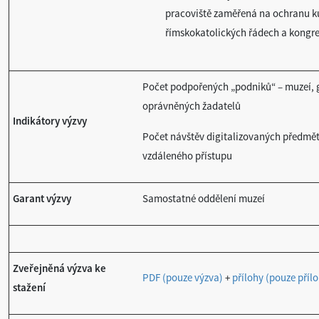
pracoviště zaměřená na ochranu ku
římskokatolických řádech a kongr
Počet podpořených „podniků“ – muzeí, ga
oprávněných žadatelů
Indikátory výzvy
Počet návštěv digitalizovaných předmět
vzdáleného přístupu
Garant výzvy
Samostatné oddělení muzeí
Zveřejněná výzva ke
PDF (pouze výzva)
+
přílohy (pouze příl
stažení