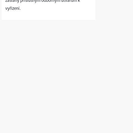
zaslány příslušným odborným útvarům k
vyřízení.