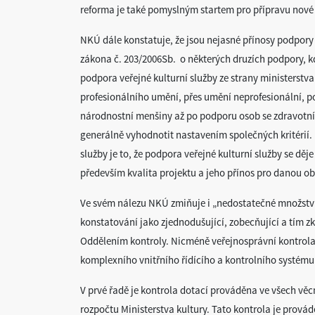
reforma je také pomyslným startem pro přípravu nové S
NKÚ dále konstatuje, že jsou nejasné přínosy podpory 
zákona č. 203/2006Sb. o některých druzích podpory, kd
podpora veřejné kulturní služby ze strany ministerstva 
profesionálního umění, přes umění neprofesionální, po
národnostní menšiny až po podporu osob se zdravotní
generálně vyhodnotit nastavením společných kritérií.
služby je to, že podpora veřejné kulturní služby se děj
především kvalita projektu a jeho přínos pro danou obl
Ve svém nálezu NKÚ zmiňuje i „nedostatečné množství
konstatování jako zjednodušující, zobecňující a tím z
Oddělením kontroly. Nicméně veřejnosprávní kontrola
komplexního vnitřního řídícího a kontrolního systému 
V prvé řadě je kontrola dotací prováděna ve všech věcn
rozpočtu Ministerstva kultury. Tato kontrola je prová