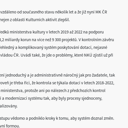
 vzdáleno od současného stavu několik let a že již nyní MK ČR
ejen z oblasti Kulturních aktivit zlepšil.
edků ministerstva kultury v letech 2019 až 2022 na podporu
 3,2 miliardy korun na více než 9 300 projektů. V kontrolním závěru
přehledný a komplikovaný systém poskytování dotací, nejasné
ládou ČR. Uvádí také, že jde o problémy, které NKÚ zjistil už při
ení jednoduchý a je administrativně náročný jak pro žadatele, tak
veň je třeba říci, že kontrola se týkala dotací v letech 2018-2022,
 ministerstva, protože ani po nálezech z předchozích kontrol
 a modernizaci systému tak, aby byly procesy sjednoceny,
alizovány.
nástupu vědomo a podniklo kroky k tomu, aby systém doznal změn.
vní formou.