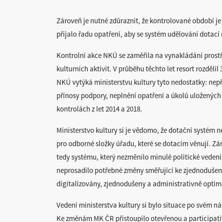
Zároveň je nutné zdůraznit, že kontrolované období je
přijalo řadu opatření, aby se systém udělování dotací n
Kontrolní akce NKÚ se zaměřila na vynakládání prostř
kulturních aktivit. V průběhu těchto let resort rozdělil
NKÚ vytýká ministerstvu kultury tyto nedostatky: ne
přínosy podpory, neplnění opatření a úkolů uložených v
kontrolách z let 2014 a 2018.
Ministerstvo kultury si je vědomo, že dotační systém n
pro odborné složky úřadu, které se dotacím věnují. Záro
tedy systému, který nezměnilo minulé politické vedení
neprosadilo potřebné změny směřující ke zjednodušení
digitalizovány, zjednodušeny a administrativně optim
Vedení ministerstva kultury si bylo situace po svém 
Ke změnám MK ČR přistoupilo otevřenou a participati