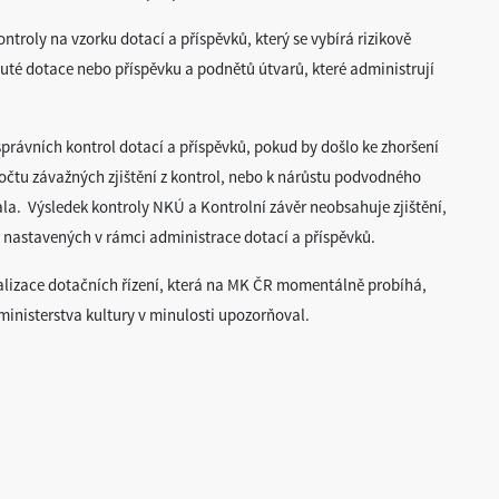
ntroly na vzorku dotací a příspěvků, který se vybírá rizikově
té dotace nebo příspěvku a podnětů útvarů, které administrují
právních kontrol dotací a příspěvků, pokud by došlo ke zhoršení
počtu závažných zjištění z kontrol, nebo k nárůstu podvodného
ala. Výsledek kontroly NKÚ a Kontrolní závěr neobsahuje zjištění,
h nastavených v rámci administrace dotací a příspěvků.
talizace dotačních řízení, která na MK ČR momentálně probíhá,
ministerstva kultury v minulosti upozorňoval.