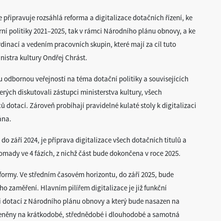
e připravuje rozsáhlá reforma a digitalizace dotačních řízení, ke
urní politiky 2021–2025, tak v rámci Národního plánu obnovy, a ke
rdinací a vedením pracovních skupin, které mají za cíl tuto
nistra kultury Ondřej Chrást.
u odbornou veřejností na téma dotační politiky a souvisejících
erých diskutovali zástupci ministerstva kultury, všech
 dotací. Zároveň probíhají pravidelné kulaté stoly k digitalizaci
ána.
o září 2024, je příprava digitalizace všech dotačních titulů a
omady ve 4 fázích, z nichž část bude dokončena v roce 2025.
eformy. Ve středním časovém horizontu, do září 2025, bude
ho zaměření. Hlavním pilířem digitalizace je již funkční
aci dotací z Národního plánu obnovy a který bude nasazen na
členěny na krátkodobé, střednědobé i dlouhodobé a samotná