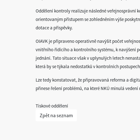
Oddělení kontroly realizuje následné veřejnosprávní ko
orientovaným přístupem se zohledněním výše poskytnu
dotace a příspěvky.
OIAVK je připraveno operativně navýšit počet veřejnos
vnitřního řídícího a kontrolního systému, k navýšení 
jednání. Tato situace však v uplynulých letech nenast
která by se týkala nedostatků v kontrolních postupec
Lze tedy konstatovat, že připravovaná reforma a digi
přinese řešení problémů, na které NKÚ minulá vedení 
Tiskové oddělení