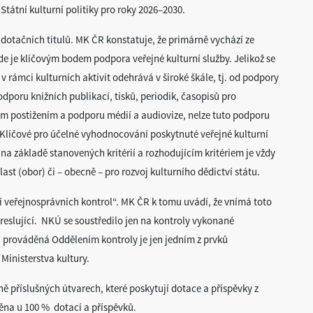
tátní kulturní politiky pro roky 2026–2030.
dotačních titulů. MK ČR konstatuje, že primárně vychází ze
e je klíčovým bodem podpora veřejné kulturní služby. Jelikož se
v rámci kulturních aktivit odehrává v široké škále, tj. od podpory
dporu knižních publikací, tisků, periodik, časopisů pro
m postižením a podporu médií a audiovize, nelze tuto podporu
 Klíčové pro účelné vyhodnocování poskytnuté veřejné kulturní
e na základě stanovených kritérií a rozhodujícím kritériem je vždy
ast (obor) či – obecně – pro rozvoj kulturního dědictví státu.
 veřejnosprávních kontrol“. MK ČR k tomu uvádí, že vnímá toto
kreslující. NKÚ se soustředilo jen na kontroly vykonané
 prováděná Oddělením kontroly je jen jedním z prvků
Ministerstva kultury.
ě příslušných útvarech, které poskytují dotace a příspěvky z
děna u 100 % dotací a příspěvků.