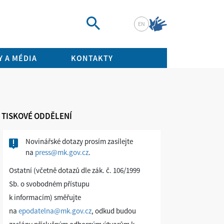
EN
Vyhledat
 A MÉDIA
KONTAKTY
TISKOVÉ ODDĚLENÍ
Novinářské dotazy prosím zasílejte
na
press@mk.gov.cz
.
Ostatní (včetně dotazů dle zák. č. 106/1999
Sb. o svobodném přístupu
k informacím) směřujte
na
epodatelna@mk.gov.cz
, odkud budou