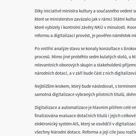
Díky iniciativě ministra kultury a současného vedení s
které se ministerstvo zavázalo jak v rámci Státní kult
které vybízely i kontrolní závěry NKÚ v minulosti. Koo
reformu a digitalizaci provést, je pověřen náměstek mi
Po vnitřní analýze stavu se konaly konzultace s široko
procesů. Mimo jiné proběhlo sedm kulatých stolů, u kt
relevantních oborových skupin a stakeholderů příjemců
národních dotací, a v září bude část z nich digitalizov
Nejbližším krokem, který bude následovat, s termínem d
samotná digitalizace vybraných pilotních titulů, dohr
Digitalizace a automatizace je hlavním pilířem celé r
finalizována evaluace dotačních titulů i jejich celkové
elektronický systém AIS, který se osvědčil v digitaliz
všechny Národní dotace. Reforma a její cíle jsou roz