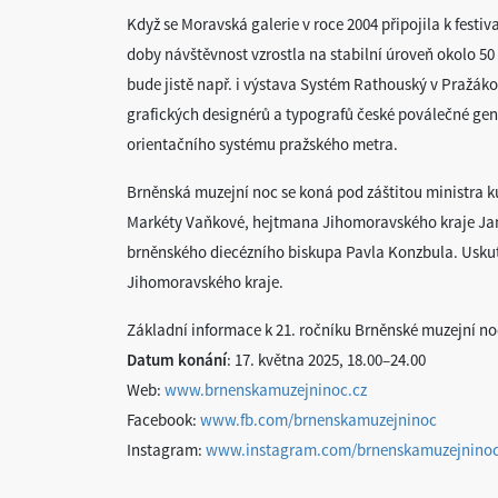
Když se Moravská galerie v roce 2004 připojila k festiv
doby návštěvnost vzrostla na stabilní úroveň okolo 50
bude jistě např. i výstava Systém Rathouský v Pražák
grafických designérů a typografů české poválečné ge
orientačního systému pražského metra.
Brněnská muzejní noc se koná pod záštitou ministra k
Markéty Vaňkové, hejtmana Jihomoravského kraje Jana
brněnského diecézního biskupa Pavla Konzbula. Uskut
Jihomoravského kraje.
Základní informace k 21. ročníku Brněnské muzejní no
Datum konání
: 17. května 2025, 18.00–24.00
Web:
www.brnenskamuzejninoc.cz
Facebook:
www.fb.com/brnenskamuzejninoc
Instagram:
www.instagram.com/brnenskamuzejnino