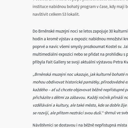
instituce nabídnou bohatý program v čase, kdy mají b
navštívit celkem 53 lokalit.
Do Brněnské muzejní noci se letos zapojuje 30 kulturníc
hodin a kromě výstav a expozic nabídnou množství krea
poprvé a navíc všemi smysly prozkoumat Kostel sv. Ja
multimediální expozicí nebo se přidat na prohlídku s 
přibyla Fait Gallery se svoji aktuální výstavou Petra K
„
Brněnská muzejní noc ukazuje, jak kulturně bohaté naše
mohou obdivovat historické památky, přírodovědné e
každého – ať už chcete objevovat běžně nepřístupné pr
přicházíte s dětmi za zábavou. Každý ročník přináší n
vzdělávání a kultury, ale také město, kde se dobře žije
se rozvíjí, ale přitom neztrácí svou duši.
“ shrnul ve sv
Návštěvníci se dostavou i na běžně nepřístupná místa