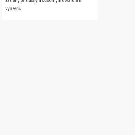
zaslány příslušným odborným útvarům k
vyřízení.