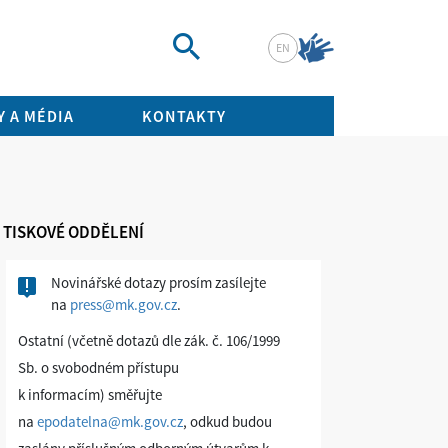
EN
Vyhledat
 A MÉDIA
KONTAKTY
TISKOVÉ ODDĚLENÍ
Novinářské dotazy prosím zasílejte
na
press@mk.gov.cz
.
Ostatní (včetně dotazů dle zák. č. 106/1999
Sb. o svobodném přístupu
k informacím) směřujte
na
epodatelna@mk.gov.cz
, odkud budou