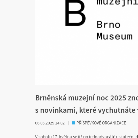
Brněnská muzejní noc 2025 zno
s novinkami, které vychutnáte
06.05.2025 14:02
|
PŘÍSPĚVKOVÉ ORGANIZACE
V sobotu 17. května se již po jednadvacáté uskuteční d