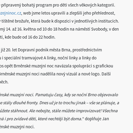
ě připravený bohatý program pro děti všech věkových kategorií.
ejninoc.cz
, web jsme letos upravili a zlepšili jeho přehlednost,
tištěné brožuře, která bude k dispozici v jednotlivých institucích.
ný 14. až 16. května od 10 do 18 hodin na náměstí Svobody, v den
í, kde bude od 16 do 22 hodin.
 již 20. let Dopravní podnik města Brna, prostřednictvím
speciální tramvajové A linky, noční linky a linky do
os opět Brněnské muzejní noc navázala spolupráci s grafickou
Brněnské muzejní noci nadělila nový vizuál a nové logo. Další
pěch.
ěnské muzejní noci. Pamatuju časy, kdy se noční Brno objevovalo
stály dlouhé fronty. Dnes už je to trochu jinak – vše se plánuje, a
ůžete stáhnout. Ale nebojte, stále můžete improvizovat! Všechna
 i pro zvídavé děti, které nechtějí být doma.
“ doplňuje Jan
ěnské muzejní noci.