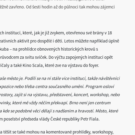
ěžně zavřeno. Od šesti hodin až do půlnoci tak mohou zájemci
h institucí, které, jak je již zvykem, otevřenou své brány v 18
tivních aktivit pro dospělé i děti. Letos můžete například úplně
kuba – na prohlídce obnovených historických krovů s
průvodcem za svitu svíček. Do výčtu zapojených institucí opět
víčaly a také Kino Scala, které zve na výstavu do foyer.
 město je. Podílí se na ní stále více institucí, takže návštěvníci
xpozice nebo třeba centra současného umění. Program osloví
ostory, zajít si na výstavu, představení, koncert, workshop, nebo
ovinky, které mě vždy něčím překvapí. Brno není jen centrum
 a kde se podobné věci dělají s nadšením a hravostí. Město, které
ém poselství předseda vlády České republiky Petr Fiala.
 a těšit se také mohou na komentované prohlídky, workshopy,