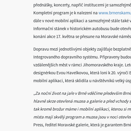
přednášky, koncerty, napříč institucemi je samozřejm
Kompletní program je k nalezení na
www.brnenskamuz
dále v nové mobilní aplikaci a samozřejmě stále také v 
Informační stánek v historickém autobusu bude otevře
konání akce 17. května se přesune na Moravské náměst
Dopravu mezi jednotlivými objekty zajišťuje bezplatně
Integrovaného dopravního systému. Připraveny budou i 
vzdálenějších měst v rámci Jihomoravského kraje. Let
designérkou Evou Havelkovou, která loni k 20. výročí 
mobilní aplikaci, která sklidila u návštěvníků velký ús
„
Za noční život na jaře v Brně vděčíme především Brn
hlavně skrze otevřená muzea a galerie a před vchody se 
tak kromě brožur máme i mobilní aplikaci, kterou si m
místa mají skvělý program a muzea jsou v noci otevřená
Press, ředitel Moravské galerie, která je garantem Brn