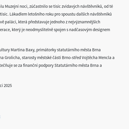
alu Muzejní noci, zúčastnilo se tisíc zvídavých návštěvníků, od té
 tisíc. Lákadlem letošního roku pro spoustu dalších návštěvníků
ově paláci, která představuje jednoho z nejvýznamnějších
nerace, který je neodmyslitelně spojen s nadčasovým designem
ultury Martina Baxy, primátorky statutárního města Brna
 Grolicha, starosty městské části Brno-střed Vojtěcha Mencla a
ečňuje se za finanční podpory Statutárního města Brna a
ci 2025
c