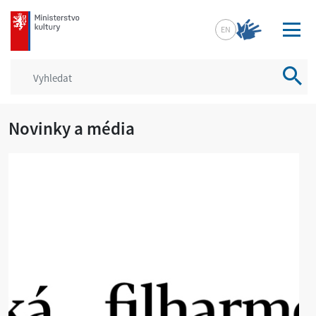
mkcr.cz
EN
Vyhled
Novinky a média