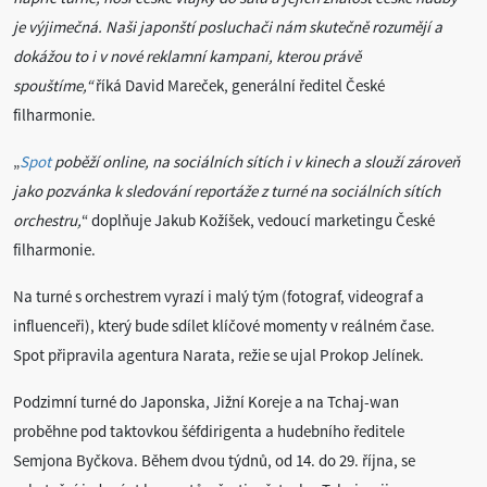
je výjimečná. Naši japonští posluchači nám skutečně rozumějí a
dokážou to i v nové reklamní kampani, kterou právě
spouštíme,“
říká David Mareček, generální ředitel České
filharmonie.
„
Spot
poběží online, na sociálních sítích i v kinech a slouží zároveň
jako pozvánka k sledování reportáže z turné na sociálních sítích
orchestru,
“ doplňuje Jakub Kožíšek, vedoucí marketingu České
filharmonie.
Na turné s orchestrem vyrazí i malý tým (fotograf, videograf a
influenceři), který bude sdílet klíčové momenty v reálném čase.
Spot připravila agentura Narata, režie se ujal Prokop Jelínek.
Podzimní turné do Japonska, Jižní Koreje a na Tchaj-wan
proběhne pod taktovkou šéfdirigenta a hudebního ředitele
Semjona Byčkova. Během dvou týdnů, od 14. do 29. října, se