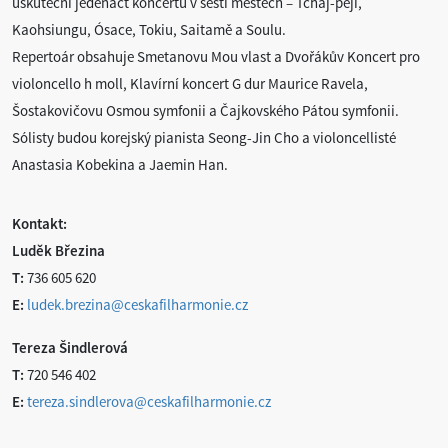
uskuteční jedenáct koncertů v šesti městech – Tchaj-peji,
Kaohsiungu, Ósace, Tokiu, Saitamě a Soulu.
Repertoár obsahuje Smetanovu Mou vlast a Dvořákův Koncert pro
violoncello h moll, Klavírní koncert G dur Maurice Ravela,
Šostakovičovu Osmou symfonii a Čajkovského Pátou symfonii.
Sólisty budou korejský pianista Seong-Jin Cho a violoncellisté
Anastasia Kobekina a Jaemin Han.
Kontakt:
Luděk Březina
T:
736 605 620
E:
ludek.brezina@ceskafilharmonie.cz
Tereza Šindlerová
T:
720 546 402
E:
tereza.sindlerova@ceskafilharmonie.cz