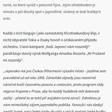
turné, na které vyráží v polovině října. Jejím středobodem je
minutu a půl dlouhý spot v japonštině, složený ze šesti krátkých
scén.
Každá z nich funguje i jako samostatný třicetisekundový klip, v
nichž obyvatelé Tokia a Ósaky hovoří o očekávaném příjezdu
orchestru. Claim kampaně „Naši Japonci nám rozumějí“
parafrázuje slavný výrok Wolfganga Amadea Mozarta „Mí Pražané
mi rozumějí“.
„
Japonsko má pro Českou filharmonii výsadní místo – jezdíme sem
pravidelně už od roku 1959. Zámořské zájezdy jsou nesmírně
náročné kvůli časovému posunu a cestování, proto program vždy
nejprve hrajeme v Praze, aby ho každý hudebník měl dokonale
zažitý – přesně to se totiž při asijském turné zúročí. Odměnou je
nám mimořádný zájem japonského publika. Fanoušci nás sledují
napříč turné, nosí české vlajky do sálů a jejich znalost české hudby