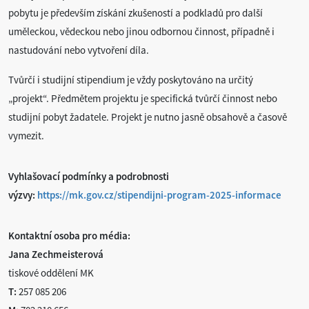
pobytu je především získání zkušeností a podkladů pro další
uměleckou, vědeckou nebo jinou odbornou činnost, případně i
nastudování nebo vytvoření díla.
Tvůrčí i studijní stipendium je vždy poskytováno na určitý
„projekt“. Předmětem projektu je specifická tvůrčí činnost nebo
studijní pobyt žadatele. Projekt je nutno jasně obsahově a časově
vymezit.
Vyhlašovací podmínky a podrobnosti
výzvy:
https://mk.gov.cz/stipendijni-program-2025-informace
Kontaktní osoba pro média:
Jana Zechmeisterová
tiskové oddělení MK
T:
257 085 206