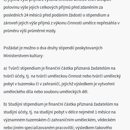
polovinu výše jejich celkových příjmů před zdaněním za
posledních 24 měsíců před podáním žádosti o stipendium a
zároveň jejich výše příjmů z výkonu činnosti umělce nepřesáhla v
průměru výši průměrné mzdy.
Požádat je možno o dva druhy stipendií poskytovaných
Ministerstvem kultury:
a) Tvůrčí stipendium je finanční částka přiznaná žadatelům na
tvůrčí účely, tj. na tvůrčí uměleckou činnost nebo tvůrčí umělecký
pobyt v tuzemsku či v zahraničí, jejichž výsledkem je vytvoření
uměleckého díla nebo souboru uměleckých děl.
b) Studijní stipendium je finanční částka přiznaná žadatelům na
studijní účely, tj. na studijní pobyt v délce nejméně 1 měsíce na
významném tuzemském či zahraničním uměleckém, vědeckém
nebo jiném specializovaném pracovišti; výsledkem takového