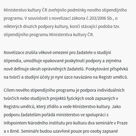
Ministerstvo kultury ČR zveřejnilo podmínky nového stipendijního
programu. V souvislosti s novelizací zákona č.203/2006 Sb., o
některých druzích podpory kultury, končí stávající podoba tzv.
stipendijního programu Ministerstva kultury ČR.
Novelizace zrušila věkové omezení pro žadatele o studijní
stipendia, umožňuje opakované poskytnutí podpory a zejména
nově definuje okruh oprávněných žadatelů. Poskytování příspěvků
na tvůrčí a studijní účely je nyní úzce navázáno na Registr umělců.
Cílem nového stipendijního programu je podpora individuálních
tvůrčích nebo studijních projektů fyzických osob zapsaných v
Registru umělců, který zřídilo a vede Ministerstvo kultury. Jako
podporu žadatelům pořádá ministerstvo ve spolupráci s
Infopointem Národního institutu pro kulturu dva semináře v Praze
a v Brně. Semináře budou uzavřené pouze pro osoby zapsané