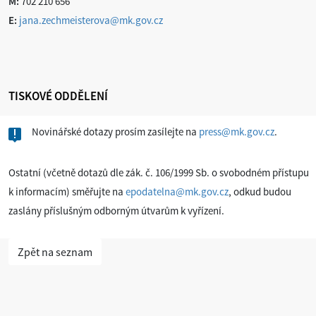
M:
702 210 656
E:
jana.zechmeisterova@mk.gov.cz
TISKOVÉ ODDĚLENÍ
Novinářské dotazy prosím zasílejte na
press@mk.gov.cz
.
Ostatní (včetně dotazů dle zák. č. 106/1999 Sb. o svobodném přístupu
k informacím) směřujte na
epodatelna@mk.gov.cz
, odkud budou
zaslány příslušným odborným útvarům k vyřízení.