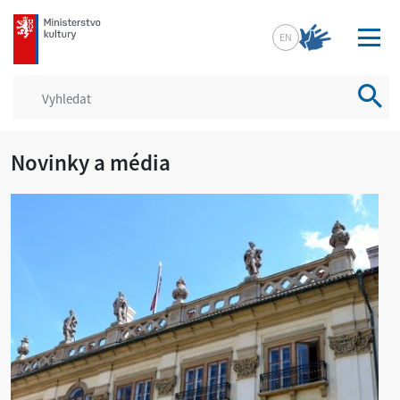
mkcr.cz
EN
Vyhled
Novinky a média