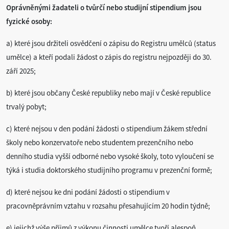
Oprávněnými žadateli o tvůrčí nebo studijní stipendium jsou
fyzické osoby:
a) které jsou držiteli osvědčení o zápisu do Registru umělců (status
umělce) a kteří podali žádost o zápis do registru nejpozději do 30.
září 2025;
b) které jsou občany České republiky nebo mají v České republice
trvalý pobyt;
c) které nejsou v den podání žádosti o stipendium žákem střední
školy nebo konzervatoře nebo studentem prezenčního nebo
denního studia vyšší odborné nebo vysoké školy, toto vyloučení se
týká i studia doktorského studijního programu v prezenční formě;
d) které nejsou ke dni podání žádosti o stipendium v
pracovněprávním vztahu v rozsahu přesahujícím 20 hodin týdně;
e) jejichž výše příjmů z výkonu činnosti umělce tvoří alespoň