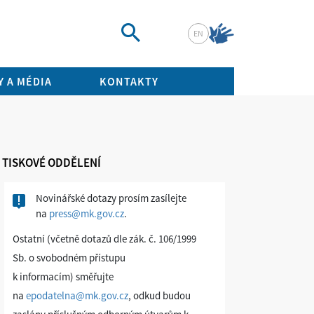
EN
Vyhledat
 A MÉDIA
KONTAKTY
TISKOVÉ ODDĚLENÍ
Novinářské dotazy prosím zasílejte
na
press@mk.gov.cz
.
Ostatní (včetně dotazů dle zák. č. 106/1999
Sb. o svobodném přístupu
k informacím) směřujte
na
epodatelna@mk.gov.cz
, odkud budou