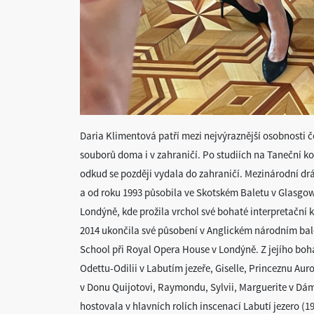
Daria Klimentová patří mezi nejvýraznější osobnosti č
souborů doma i v zahraničí. Po studiích na Taneční k
odkud se později vydala do zahraničí. Mezinárodní d
a od roku 1993 působila ve Skotském Baletu v Glasgo
Londýně, kde prožila vrchol své bohaté interpretační 
2014 ukončila své působení v Anglickém národním bale
School při Royal Opera House v Londýně. Z jejího boh
Odettu-Odilii v Labutím jezeře, Giselle, Princeznu Auror
v Donu Quijotovi, Raymondu, Sylvii, Marguerite v Dá
hostovala v hlavních rolích inscenací Labutí jezero (1