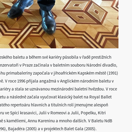
eského baletu a během své kariéry působila v řadě prestižních
onzervatoři v Praze začínala v baletním souboru Národní divadlo,
ráhu primabaleríny započala v jihoafrickém Kapském městě (1991)
wě. V roce 1996 přijala angažmá v Anglickém národním baletu v
kariéry a stala se uznávanou mezinárodní baletní hvězdou. V roce
tu a následně začala vyučovat klasický balet na Royal Ballet
atého repertoáru hlavních a titulních rolí jmenujme alespoň
u ve Spící krasavici, Julii v Romeovi a Julii, Popelku, Kitri
mě s kaméliemi, Annu Kareninu a mnoho dalších. V Baletu NdB
996), Bajadéra (2005) a v projektech Balet Gala (2005).