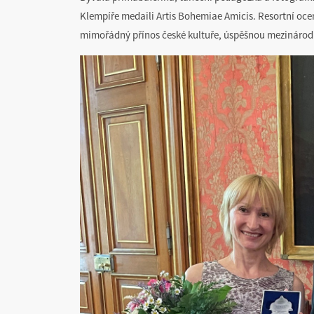
Klempíře medaili Artis Bohemiae Amicis. Resortní oceně
mimořádný přínos české kultuře, úspěšnou mezinárodn