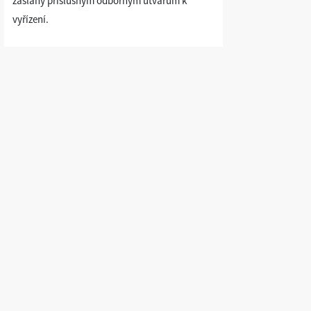
zaslány příslušným odborným útvarům k
vyřízení.