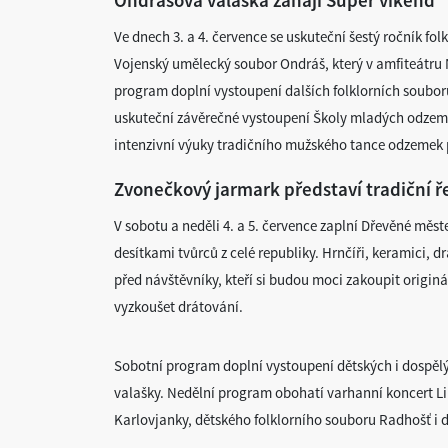
Ve dnech 3. a 4. července se uskuteční šestý ročník f
Vojenský umělecký soubor Ondráš, který v amfiteátru 
program doplní vystoupení dalších folklorních souborů
uskuteční závěrečné vystoupení Školy mladých odzemk
intenzivní výuky tradičního mužského tance odzemek 
Zvonečkový jarmark představí tradiční 
V sobotu a neděli 4. a 5. července zaplní Dřevěné měs
desítkami tvůrců z celé republiky. Hrnčíři, keramici, d
před návštěvníky, kteří si budou moci zakoupit origin
vyzkoušet drátování.
Sobotní program doplní vystoupení dětských i dospělý
valašky. Nedělní program obohatí varhanní koncert Li
Karlovjanky, dětského folklorního souboru Radhošť i