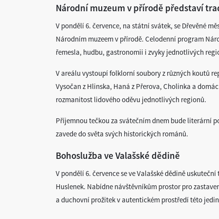
Národní muzeum v přírodě představí trad
V pondělí 6. července, na státní svátek, se Dřevěné m
Národním muzeem v přírodě. Celodenní program Národn
řemesla, hudbu, gastronomii i zvyky jednotlivých regi
V areálu vystoupí folklorní soubory z různých koutů re
Vysočan z Hlinska, Haná z Přerova, Cholinka a domácí
rozmanitost lidového oděvu jednotlivých regionů.
Příjemnou tečkou za svátečním dnem bude literární p
zavede do světa svých historických románů.
Bohoslužba ve Valašské dědině
V pondělí 6. července se ve Valašské dědině uskuteční
Huslenek. Nabídne návštěvníkům prostor pro zastavení
a duchovní prožitek v autentickém prostředí této jed