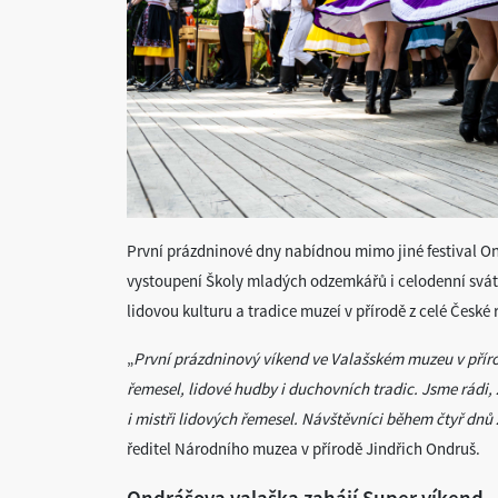
První prázdninové dny nabídnou mimo jiné festival O
vystoupení Školy mladých odzemkářů i celodenní svát
lidovou kulturu a tradice muzeí v přírodě z celé České 
„
První prázdninový víkend ve Valašském muzeu v přír
řemesel, lidové hudby i duchovních tradic. Jsme rádi, ž
i mistři lidových řemesel. Návštěvníci během čtyř dnů 
ředitel Národního muzea v přírodě Jindřich Ondruš.
Ondrášova valaška zahájí Super víkend