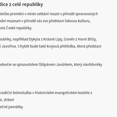
ice z celé republiky
ěstečko promění v místo setkání muzeí v přírodě spravovaných
í muzeum v přírodě vás zve představí lidovou kulturu,
onů České republiky.
publiky, například Dykyta z Krásné Lípy, Úsměv z Horní Břízy,
 Javořina. Chybět bude také krojová přehlídka, která představí
odvečer se spisovatelem Štěpánem Javůrkem, který návštěvníky
 tradiční bohoslužba v historickém evangelickém kostele z
, ztišení
inečné památky.