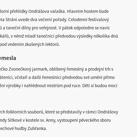
olklorní přehlídky Ondrášova valaška. Hlavním hostem bude
Na Stráni uvede dva večerní pořady. Celodenní festivalový
 a taneční dílny pro veřejnost. V pátek odpoledne se navíc
ářů, v němž mladí tanečníci předvedou výsledky několika dnů
pod vedením zkušených lektorů.
řemesla
tečko Zvonečkový jarmark, oblíbený řemeslný a prodejní trh s
ráteníci, včelaři a další řemeslníci předvedou své umění přímo
ální výrobky i nahlédnout mistrům pod ruce. Děti si budou moci
ch folklorních souborů, které se představily v rámci Ondrášovy
ndy Sítkové v kostele sv. Anny, vystoupení pěveckého sboru
 dechové hudby Zubřanka.