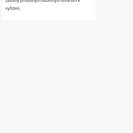
zaslány příslušným odborným útvarům k
vyřízení.