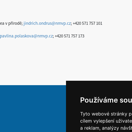
ea v přírodě;
jindrich.ondrus@nmvp.cz
; +420 571 757 101
pavlina.polaskova@nmvp.cz
; +420 571 757 173
Používáme sou
Tyto webové stránky po
cílem vylepšení uživat
a reklam, analýzy návš