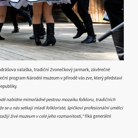
ndrášova valaška, tradiční Zvonečkový jarmark, závěrečné
eční program Národní muzeum v přírodě vás zve, který představí
republiky.
odě nabídne mimořádně pestrou mozaiku folkloru, tradičních
e se u nás setkají mladí folkloristé, špičkoví profesionální umělci
zažijí živé muzeum v celé jeho rozmanitosti,“
říká generální