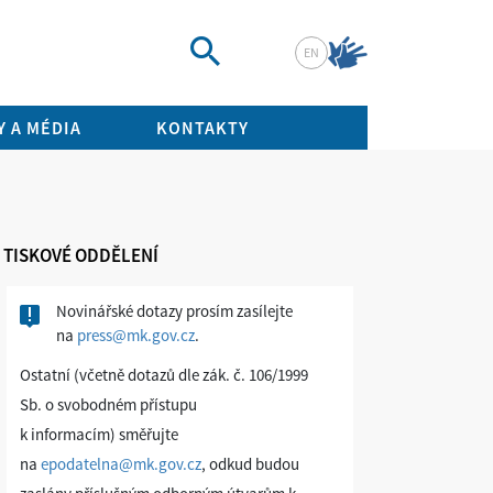
EN
Vyhledat
 A MÉDIA
KONTAKTY
TISKOVÉ ODDĚLENÍ
Novinářské dotazy prosím zasílejte
na
press@mk.gov.cz
.
Ostatní (včetně dotazů dle zák. č. 106/1999
Sb. o svobodném přístupu
k informacím) směřujte
na
epodatelna@mk.gov.cz
, odkud budou