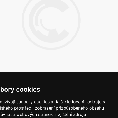
bory cookies
Napište nám
užívají soubory cookies a další sledovací nástroje s
Vaše náměty, komentáře, připomínky a dotazy
elského prostředí, zobrazení přizpůsobeného obsahu
nezůstanou bez odezvy.
těvnosti webových stránek a zjištění zdroje