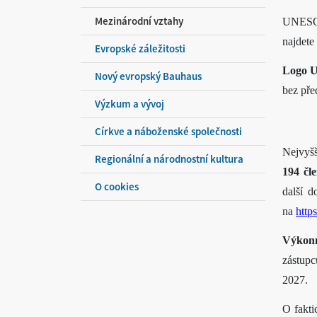
Mezinárodní vztahy
UNESCO 
najdete
Evropské záležitosti
Logo 
Nový evropský Bauhaus
bez pře
Výzkum a vývoj
Církve a náboženské společnosti
Nejvyš
Regionální a národnostní kultura
194 čl
O cookies
další 
na
http
Výkon
zástupc
2027.
O fakti