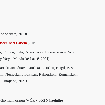
a se Saskem, 2019)
rubech nad Labem
(2019)
í, Francií, Itálií, Německem, Rakouskem a Velkou
ovy Vary a Mariánské Lázně, 2021)
adnárodní sériová památka s Albánií, Belgií, Bosnou
 Itálií, Německem, Polskem, Rakouskem, Rumunskem,
 Ukrajinou, 2021
)
ného monitoringu (v ČR v péči
Národního