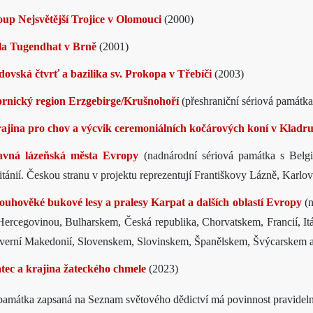
oup Nejsvětější Trojice v Olomouci
(2000)
la Tugendhat v Brně
(2001)
dovská čtvrť a bazilika sv. Prokopa v Třebíči
(2003)
rnický region Erzgebirge/Krušnohoří
(přeshraniční sériová památk
ajina pro chov a výcvik ceremoniálních kočárových koní v Klad
avná lázeňská města Evropy
(nadnárodní sériová památka s Belgi
itánií. Českou stranu v projektu reprezentují Františkovy Lázně, Karl
ouhověké bukové lesy a pralesy Karpat a dalších oblastí Evropy
(
n
Hercegovinou, Bulharskem, Česká republika, Chorvatskem, Francií,
verní Makedonií, Slovenskem, Slovinskem, Španělskem, Švýcarskem a
tec a krajina žateckého chmele
(2023)
amátka zapsaná na Seznam světového dědictví má povinnost pravidel