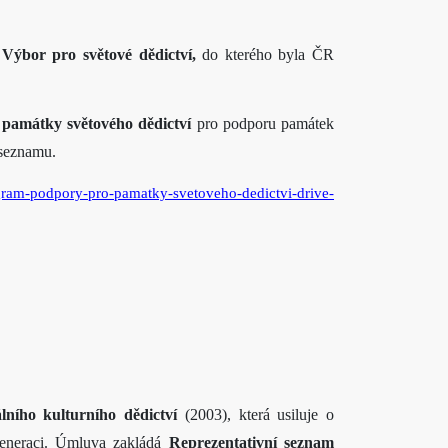
í
Výbor pro světové dědictví,
do kterého byla ČR
památky světového dědictví
pro podporu památek
 seznamu.
gram-podpory-pro-pamatky-svetoveho-dedictvi-drive-
ního kulturního dědictví
(2003), která usiluje o
 generaci. Úmluva zakládá
Reprezentativní seznam