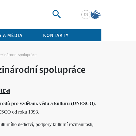
EN
Vyhledat
 A MÉDIA
KONTAKTY
ezinárodní spolupráce
zinárodní spolupráce
ura
rodů pro vzdělání, vědu a kulturu (UNESCO)
,
UNESCO od roku 1993.
lturního dědictví, podpory kulturní rozmanitosti,