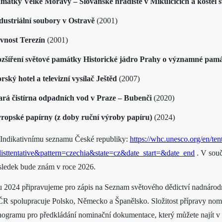
mátky Velké Moravy – Slovanské hradiště v Mikulčicích a kostel 
dustriální soubory v Ostravě
(2001)
vnost Terezín
(2001)
zšíření světové památky Historické jádro Prahy o významné památ
rský hotel a televizní vysílač Ještěd
(2007)
ará čistírna odpadních vod v Praze – Bubenči
(2020)
ropské papírny (z doby ruční výroby papíru)
(2024)
 Indikativnímu seznamu České republiky:
https://whc.unesco.org/en/tent
listtentative&pattern=czechia&state=cz&date_start=&date_end
. V souč
ýsledek bude znám v roce 2026.
 2024 připravujeme pro zápis na Seznam světového dědictví nadnárod
R spolupracuje Polsko, Německo a Španělsko. Složitost přípravy no
gramu pro předkládání nominační dokumentace, který můžete najít v