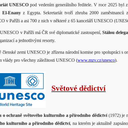
tariát UNESCO
pod vedením generálního ředitele. V roce 2025 byl
 El-Enany
z Egypta. Sekretariát tvoří zhruba 2000 zaměstnanců z
v Paříži a asi 700 z nich v některé z 65 kanceláří UNESCO (
UNESCO
e UNESCO v Paříži má ČR své diplomatické zastoupení,
Stálou dele
ganizací a jednotlivými resorty.
 členské zemi UNESCO je zřízena národní komise pro spolupráci s or
 vlády pro všechny záležitosti UNESCO (
www.mzv.cz/unesco
).
Světové dědictví
 o ochraně světového kulturního a přírodního dědictví
(1972) je
ého kulturního a přírodního dědictví
, na kterém je aktuálně zapsán