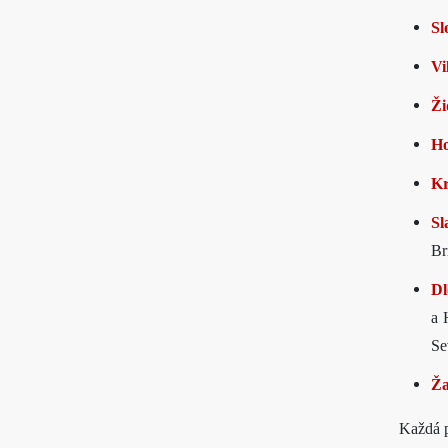
Sl
Vi
Ži
Ho
Kr
Sl
Br
Dl
a 
Se
Ža
Každá p