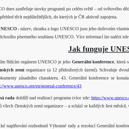
dnes zastřešuje stovky programů po celém světě – od světového dědi
 přehled těch nejdůležitějších, do kterých je ČR aktivně zapojena.
UNESCO -
název, zkratka a logo UNESCO jsou jeho duševním vlastnic
dchozího písemného souhlasu UNESCO. Více informací lze nalézt zd
Jak funguje UN
ším řídícím orgánem UNESCO je jeho
Generální konference
, která 
enských zemí
organizace (a 12 přidružených území). Schvaluje dvoul
dokumenty zásadního charakteru.
43. Generální konference se konala
s://www.unesco.org/en/general-conference/43
ná rada
dohlíží nad realizací programu
(více zde:
https://www.unesco.
ů všech členských zemí organizace – a schází se každých šest měsíců
.
cké naplňování rozhodnutí Výkonné rady a rezolucí Generální konfere