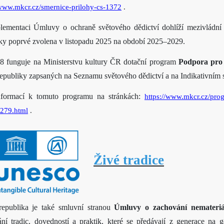
/www.mkcr.cz/smernice-prilohy-cs-1372
.
lementaci Úmluvy o ochraně světového dědictví dohlíží mezivládn
cky poprvé zvolena v listopadu 2025 na období 2025–2029.
 funguje na Ministerstvu kultury ČR dotační program
Podpora pro 
epubliky zapsaných na Seznamu světového dědictví a na Indikativním
nformací k tomuto programu na stránkách:
https://www.mkcr.cz/pro
279.html
.
Živé tradice
republika je také smluvní stranou
Úmluvy o zachování nemateriál
ní tradic, dovedností a praktik, které se předávají z generace na