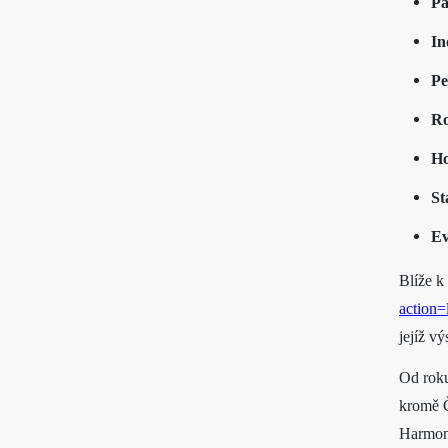
Pa
In
Pe
Ro
Ho
St
Ev
Blíže k
action=
jejíž v
Od roku
kromě Č
Harmono