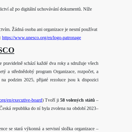
ctví až po digitální uchovávání dokumentů. Níže
tvím. Žádná osoba ani organizace je nesmí používat
e:
https://www.unesco.org/en/logo-patronage
ESCO
se pravidelně schází každé dva roky a sdružuje všech
etý a střednědobý program Organizace, rozpočet, a
 na podzim 2025, přijaté rezoluce jsou k dispozici
org/en/executive-board
) Tvoří ji
58 volených států
–
 Česká republika do ní byla zvolena na období 2023–
nce se stará výkonná a servisní složka organizace –