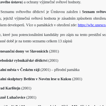
ového ústavu
) a ochrany výjimečné světové hodnoty.
Seznamu světového dědictví je Úmluvou založen i
Seznam světov
, jejichž výjimečná světová hodnota je zásadním způsobem ohrožena
akem developerů. Více o památkách v ohrožení zde:
https://whc.unesco
y, které jsou potencionálními kandidáty pro zápis na tento prestižní 
sné době je na tomto seznamu celkem 13 zápisů
nesanční domy ve Slavonicích
(2001)
eboňské rybníkářské dědictví
(2001)
alní města v Českém ráji
(2001) – přírodní památka
alní skulptury Betlém v Novém lese u Kuksu
(2001)
ad Karlštejn
(2001)
zně Luhačovice
(2001)