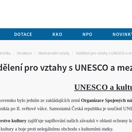
DOTACE
KKO
NPO
NOVINKY
stránka
Struktura
Mezinárodní vztahy
Oddělení pro vztahy s UNESCO a m
ělení pro vztahy s UNESCO a me
UNESCO a kult
ovensko bylo jedním ze zakládajících zemí
Organizace Spojených ná
znikla po II. světové válce. Samostatná Česká republika je součástí 
rstvo kultury
zajišťuje naplňování našich závazků v oblasti ochrany ku
í kultury a boje proti nelegálnímu obchodu s kulturními statky.