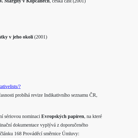
sv. Margity v Kopčanech
, česká část (2001)
ky v jeho okolí
(2001)
ativelists/?
asnosti probíhá revize Indikativního seznamu ČR,
ní sériovou nominaci
Evropských papíren
, na které
minační dokumentace vyplývá z doporučeného
 článku 168 Prováděcí směrnice Úmluvy: