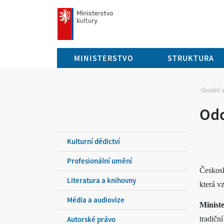
mkcr.cz
MINISTERSTVO
STRUKTURA
Úvodní 
Odd
Kulturní dědictví
Profesionální umění
Českosl
Literatura a knihovny
která v
Média a audiovize
Ministe
Autorské právo
tradičn