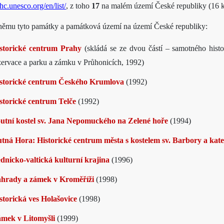
hc.unesco.org/en/list/
, z toho
17
na malém území České republiky (16 kul
 němu tyto památky a památková území na území České republiky:
storické centrum Prahy
(skládá se ze dvou částí – samotného hist
zervace a parku a zámku v Průhonicích, 1992)
storické centrum Českého Krumlova
(1992)
storické centrum Telče
(1992)
utní kostel sv. Jana Nepomuckého na Zelené hoře
(1994)
tná Hora: Historické centrum města s kostelem sv. Barbory a kat
dnicko-valtická kulturní krajina
(1996)
hrady a zámek v Kroměříži
(1998)
storická ves Holašovice
(1998)
mek v Litomyšli
(1999)