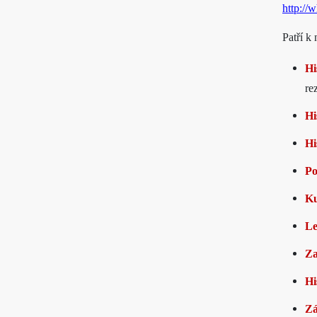
http://w
Patří k
Hi
re
Hi
Hi
Po
Ku
Le
Za
Hi
Zá