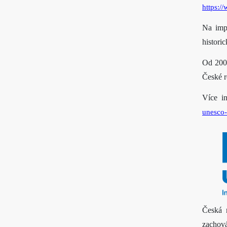
https:/
Na imp
histori
Od 2008
České r
Více i
unesco-
Česká 
zachová