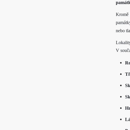
památk
Kromě 
památky
nebo tl
Lokalit
V souča
Re
Tř
Sk
Sk
Hr
Lá