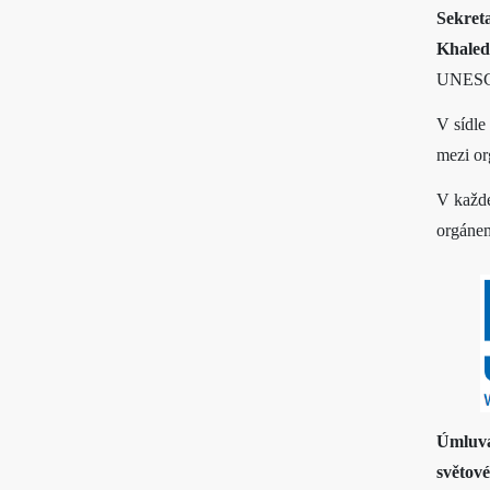
Sekre
Khaled
UNESCO 
V sídl
mezi or
V každé
orgánem
Úmluva
světov