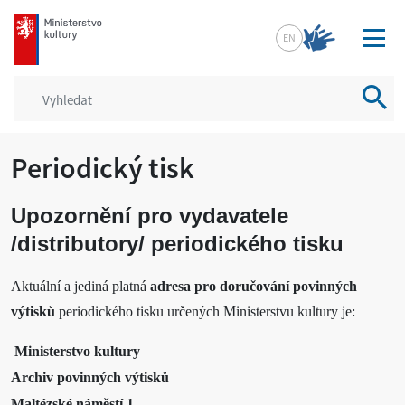
mkcr.cz
EN
Vyhled
Periodický tisk
Upozornění pro vydavatele
/distributory/ periodického tisku
Aktuální a jediná platná
adresa pro doručování povinných
výtisků
periodického tisku určených Ministerstvu kultury je:
Ministerstvo kultury
Archiv povinných výtisků
Maltézské náměstí 1