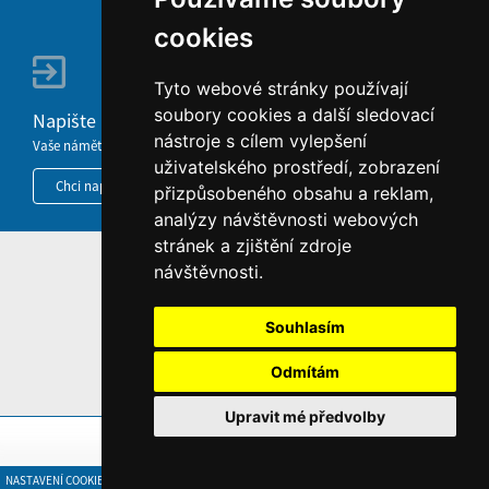
cookies
Tyto webové stránky používají
soubory cookies a další sledovací
Napište nám
nástroje s cílem vylepšení
Vaše náměty, komentáře, připomínky a dotazy nezůstanou bez odezvy.
uživatelského prostředí, zobrazení
Chci napsat MKČR
přizpůsobeného obsahu a reklam,
analýzy návštěvnosti webových
stránek a zjištění zdroje
návštěvnosti.
HOME
INFORMACE O WEBU
Souhlasím
Odmítám
Upravit mé předvolby
NASTAVENÍ COOKIES