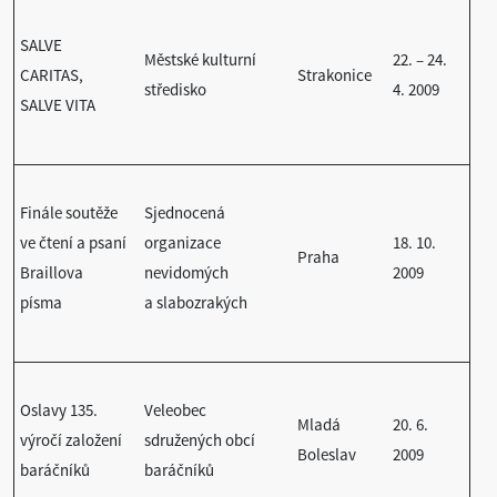
SALVE
Městské kulturní
22. – 24.
CARITAS,
Strakonice
středisko
4. 2009
SALVE VITA
Finále soutěže
Sjednocená
ve čtení a psaní
organizace
18. 10.
Praha
Braillova
nevidomých
2009
písma
a slabozrakých
Oslavy 135.
Veleobec
Mladá
20. 6.
výročí založení
sdružených obcí
Boleslav
2009
baráčníků
baráčníků