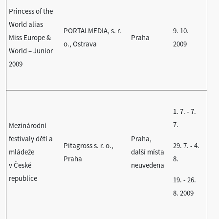
Princess of the
World alias
PORTALMEDIA, s. r.
9. 10.
Miss Europe &
Praha
o., Ostrava
2009
World – Junior
2009
1. 7. - 7.
7.
Mezinárodní
festivaly dětí a
Praha,
Pitagross s. r. o.,
29. 7. - 4.
mládeže
další místa
Praha
8.
v České
neuvedena
republice
19. - 26.
8. 2009