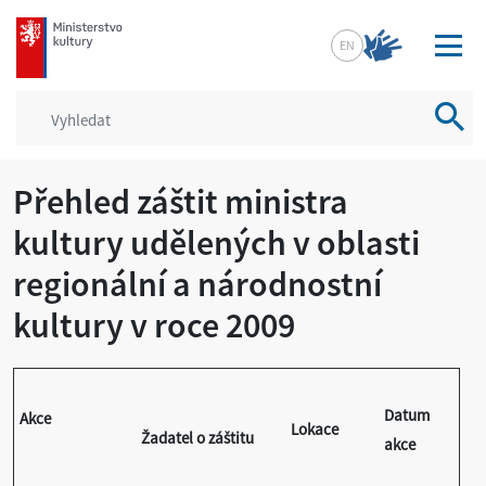
mkcr.cz
EN
Vyhled
Přehled záštit ministra
kultury udělených v oblasti
regionální a národnostní
kultury v roce 2009
Datum
Akce
Lokace
Žadatel o záštitu
akce