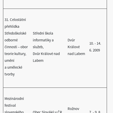
31. Celostátní
přehlídka
Středoškolské
Střední škola
odborné
informatiky a
Dvůr
10. - 14.
činnosti – obor
služeb,
Králové
6. 2009
teorie kultury,
Dvůr Králové nad
nad Labem
umění
Labem
a umělecké
tvorby
Mezinárodní
festival
Rožnov
slovenského
Obec Slováků v ČR,
7. - 9. 8.