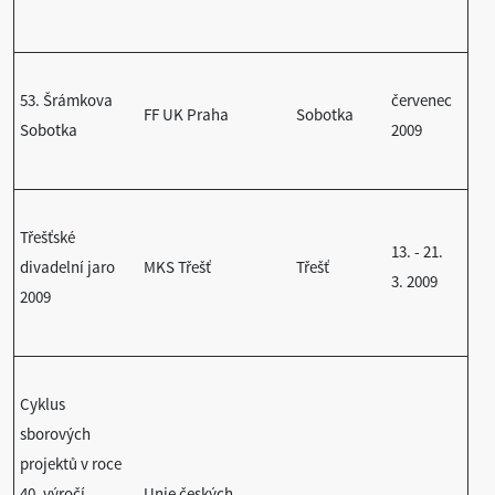
53. Šrámkova
červenec
FF UK Praha
Sobotka
Sobotka
2009
Třešťské
13. - 21.
divadelní jaro
MKS Třešť
Třešť
3. 2009
2009
Cyklus
sborových
projektů v roce
40. výročí
Unie českých