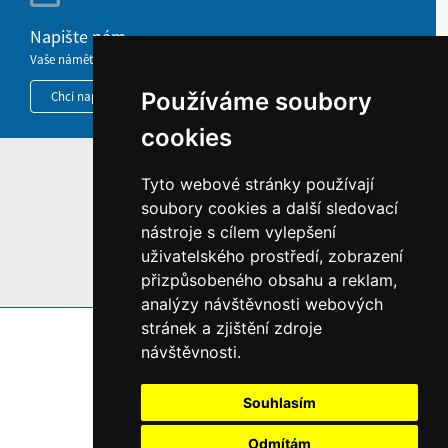
Napište nám
Vaše náměty, komentáře, připomínky a dotazy nezůstanou bez odezvy.
Používáme soubory
Chci napsat MKČR
cookies
HOME
Tyto webové stránky používají
soubory cookies a další sledovací
INFORMACE O WEBU
nástroje s cílem vylepšení
uživatelského prostředí, zobrazení
přizpůsobeného obsahu a reklam,
analýzy návštěvnosti webových
stránek a zjištění zdroje
návštěvnosti.
Souhlasím
Odmítám