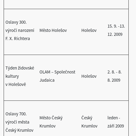
Oslavy 300.
15. 9. -13.
výročí narození
Město Holešov
Holešov
12. 2009
F. X. Richtera
Týden židovské
OLAM – Společnost
2. 8. - 8.
kultury
Holešov
Judaica
8. 2009
v Holešově
Oslavy 700.
Město Český
Český
leden -
výročí města
Krumlov
Krumlov
září 2009
Český Krumlov