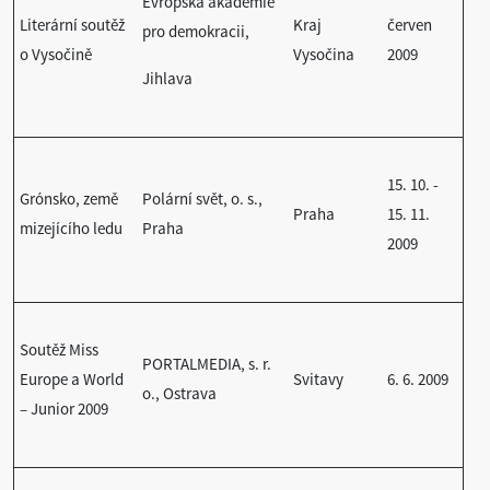
Evropská akademie
Literární soutěž
Kraj
červen
pro demokracii,
o Vysočině
Vysočina
2009
Jihlava
15. 10. -
Grónsko, země
Polární svět, o. s.,
Praha
15. 11.
mizejícího ledu
Praha
2009
Soutěž Miss
PORTALMEDIA, s. r.
Europe a World
Svitavy
6. 6. 2009
o., Ostrava
– Junior 2009