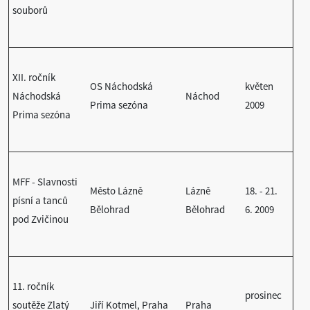
souborů
XII. ročník
OS Náchodská
květen
Náchodská
Náchod
Prima sezóna
2009
Prima sezóna
MFF - Slavnosti
Město Lázně
Lázně
18. - 21.
písní a tanců
Bělohrad
Bělohrad
6. 2009
pod Zvičinou
11. ročník
prosinec
soutěže Zlatý
Jiří Kotmel, Praha
Praha