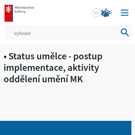
mkcr.cz
EN
Vyhled
• Status umělce - postup
implementace, aktivity
oddělení umění MK