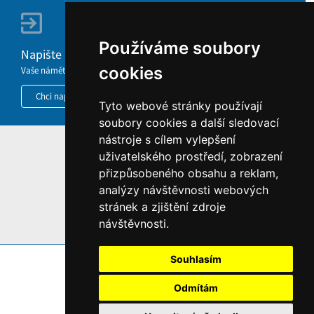
Používáme soubory
Napište nám
cookies
Vaše náměty, komentáře, připomínky a dotazy nezůstanou bez odezvy.
Chci napsat MKČR
Tyto webové stránky používají
soubory cookies a další sledovací
nástroje s cílem vylepšení
HOME
uživatelského prostředí, zobrazení
přizpůsobeného obsahu a reklam,
INFORMACE O WEBU
analýzy návštěvnosti webových
stránek a zjištění zdroje
návštěvnosti.
Souhlasím
Odmítám