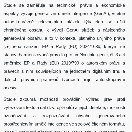
Studie se zaměřuje na technické, právní a ekonomické
aspekty vývoje generativní umělé inteligence (GenAI), včetně
autorskoprávně relevantních otázek týkajících se užití
chráněného obsahu k vývoji GenAI služeb a následného
generování obsahu, a to v kontextu platného unijního práva
[zejména nařízení EP a Rady (EU) 2024/1689, kterým se
stanoví harmonizovaná pravidla pro umělou inteligenci, čl. 3 a 4
směrnice EP a Rady (EU) 2019/790 o autorském právu a
právech s ním souvisejících na jednotném digitálním trhu a
dalších právních pramenů tvořících unijní autorskoprávní
acquis
].
Studie zkoumá možnosti provádění výhrad práv proti
vytěžování textu a dat (tzv. opt-outů) a jejich detekce, možnosti
označování a rozpoznávání obsahu generovaného
prostřednictvím umělé inteligence ve strojově čitelném formátu,