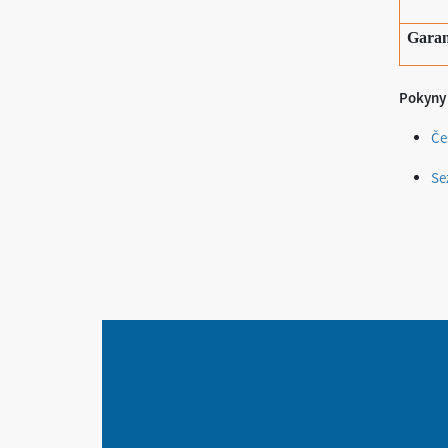
Garan
Pokyny 
Če
Se