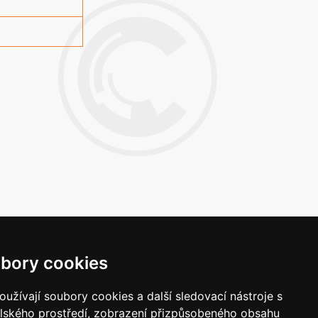
bory cookies
Napište nám
užívají soubory cookies a další sledovací nástroje s
Vaše náměty, komentáře, připomínky a
elského prostředí, zobrazení přizpůsobeného obsahu