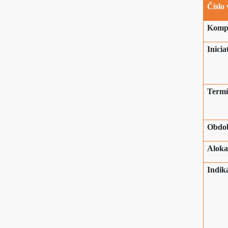
Číslo
Komp
Inicia
Termí
Obdob
Aloka
Indik