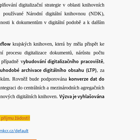
lňování digitalizační strategie v oblasti knihovních
rdy používané Národní digitální knihovnou (NDK),
řejnosti k dokumentům v digitální podobě a k dalším
kflow
krajských knihoven, která by měla přispět ke
í procesu digitalizace dokumentů, nárůstu počtu
ybudování digitalizačního pracoviště
 případně v
,
hodobé archivace digitálního obsahu (LTP)
, za
konverze dat do
 útokům. Rovněž bude podporována
ři integraci do centrálních a mezinárodních agregačních
Výzva je vyhlašována
í nových digitálních knihoven.
 příjmu žádostí!
mkcr.cz/default