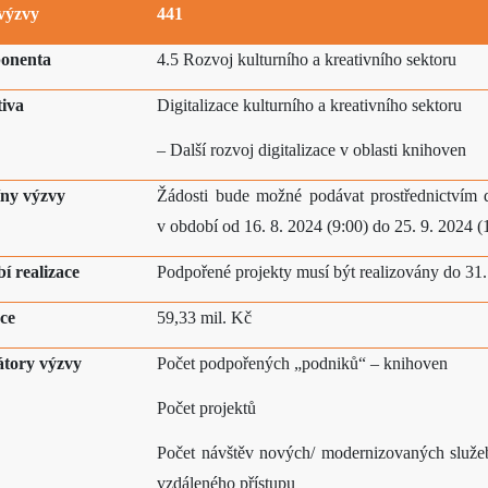
 výzvy
441
onenta
4.5 Rozvoj kulturního a kreativního sektoru
tiva
Digitalizace kulturního a kreativního sektoru
– Další rozvoj digitalizace v oblasti knihoven
ny výzvy
Žádosti bude možné podávat prostřednictvím d
v období od 16. 8. 2024 (9:00) do 25. 9. 2024 (
í realizace
Podpořené projekty musí být realizovány do 31.
ce
59,33 mil. Kč
átory výzvy
Počet podpořených „podniků“ – knihoven
Počet projektů
Počet návštěv nových/ modernizovaných služeb
vzdáleného přístupu