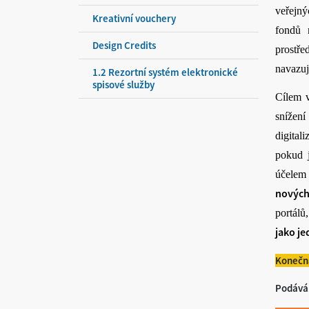
veřejný
Kreativní vouchery
fondů 
Design Credits
prostře
navazuj
1.2 Rezortní systém elektronické
spisové služby
Cílem 
snížen
digital
pokud 
účelem 
nových
portálů
jako je
Konečn
Podáván