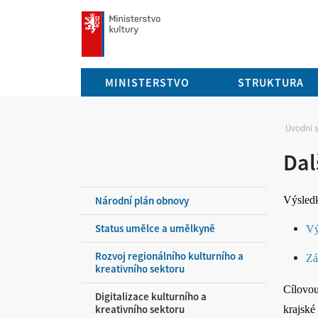
mkcr.cz
MINISTERSTVO
STRUKTURA
Úvodní 
Dal
Národní plán obnovy
Výsledk
Status umělce a umělkyně
Vý
Rozvoj regionálního kulturního a
Zá
kreativního sektoru
Cílovo
Digitalizace kulturního a
kreativního sektoru
krajské