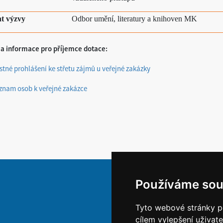
t výzvy
Odbor umění, literatury a knihoven MK
a informace pro příjemce dotace:
stné prohlášení ke střetu zájmů u veřejné zakázky
znam osob k veřejné zakázce
Používáme sou
Tyto webové stránky po
cílem vylepšení uživat