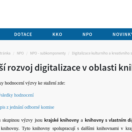
DOTACE
KKO
NPO
NOVINKY
stránka
NPO
NPO - subkomponenty
Digitalizace kulturního a kreativního 
ší rozvoj digitalizace v oblasti kn
y hodnocení výzvy ke stažení zde:
sledky hodnocení
pis z jednání odborné komise
krajské knihovny
knihovny s vlastním di
u skupinou výzvy jsou
a
 knihovny. Tyto knihovny spolupracují s dalšími knihovnami v kraj