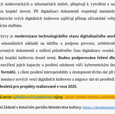
ch knihovnických a informačních služeb, přispívají k vytváření a nap
na krajské úrovni. Při digitalizaci dokumentů respektují standa
dnictvím svých digitálních knihoven zajišťují přístup uživatelské ve
ícím službám.
modernizace technologického stavu digitalizačního wor
výzvy je
í sekundárních nákladů na údržbu a podporu provozu, zefektivněn
izovaných dokumentů a snížení průměrného času digitalizace svazků,
Budou podporována řešení dlou
jej krajská knihovna dosud nemá.
navýšení jejich kapacity a posílení odolnosti vůči kybernetickým
 formátů
, s cílem posílení interoperability a dostupnosti těchto dat p
, instalace nových verzí digitálních knihoven a migrace dat do prostřed
dnoletá pro projekty realizované v roce 2025.
á verze
vyhlašovacích podmínek
výzvy
- pozor: změna termínu uzávěrky
í žádostí v Dotačním portálu Ministerstva kultury:
https://dpmkportal.