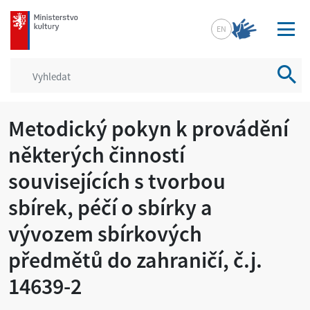
mkcr.cz
EN
Vyhled
Metodický pokyn k provádění
některých činností
souvisejících s tvorbou
sbírek, péčí o sbírky a
vývozem sbírkových
předmětů do zahraničí, č.j.
14639-2