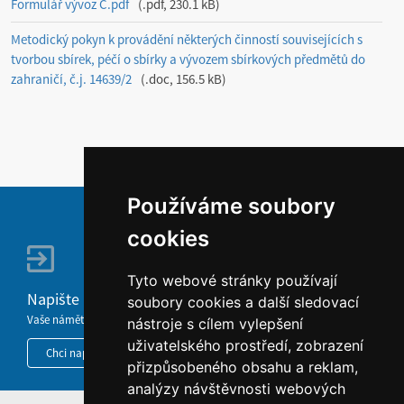
Formulář vývoz C.pdf
.pdf, 230.1 kB
Metodický pokyn k provádění některých činností souvisejících s
tvorbou sbírek, péčí o sbírky a vývozem sbírkových předmětů do
zahraničí, č.j. 14639/2
.doc, 156.5 kB
Používáme soubory
cookies
Tyto webové stránky používají
Napište nám
soubory cookies a další sledovací
Vaše náměty, komentáře, připomínky a dotazy nezůstanou bez odezvy.
nástroje s cílem vylepšení
uživatelského prostředí, zobrazení
Chci napsat MKČR
přizpůsobeného obsahu a reklam,
analýzy návštěvnosti webových