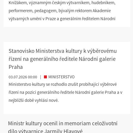
Knížákem, významným českým výtvarníkem, hudebníkem,
performerem, pedagogem, bývalým rektorem Akademie
výtvarných umění v Praze a generálním ředitelem Národní
galerie v Praze, se uskuteční v pátek 7. srpna 2026 v 11.00
hodin ve Strašnickém krematoriu v Praze.
Stanovisko Ministerstva kultury k výběrovému
řízení na generálního ředitele Národní galerie
Praha
03.07.2026 00:00
|
MINISTERSTVO
Ministerstvo kultury se rozhodlo zrušit probíhající výběrové
řízení na pozici generálního ředitele Národní galerie Praha a v
nejbližší době vyhlásí nové.
Ministr kultury ocenil in memoriam celoživotní
dílo výtvarnice Jarmily Hlavové