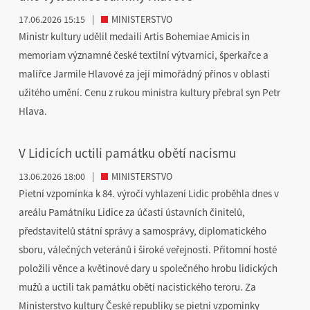
17.06.2026 15:15
|
MINISTERSTVO
Ministr kultury udělil medaili Artis Bohemiae Amicis in
memoriam významné české textilní výtvarnici, šperkařce a
malířce Jarmile Hlavové za její mimořádný přínos v oblasti
užitého umění. Cenu z rukou ministra kultury přebral syn Petr
Hlava.
V Lidicích uctili památku obětí nacismu
13.06.2026 18:00
|
MINISTERSTVO
Pietní vzpomínka k 84. výročí vyhlazení Lidic proběhla dnes v
areálu Památníku Lidice za účasti ústavních činitelů,
představitelů státní správy a samosprávy, diplomatického
sboru, válečných veteránů i široké veřejnosti. Přítomní hosté
položili věnce a květinové dary u společného hrobu lidických
mužů a uctili tak památku obětí nacistického teroru. Za
Ministerstvo kultury České republiky se pietní vzpomínky