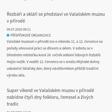
Řezbáři a skláři se představí ve Valašském muzeu
v přírodě
09.07.2026 08:11
PŘÍSPĚVKOVÉ ORGANIZACE
Valašské muzeum v přírodě zve o víkendu 11. a 12. července na
pořady věnované práci se dřevem a sklem. V sobotu se v
Dřevěném městečku koná 24. ročník setkání lidových řezbářů
Hejův nožík. V neděli 12. července se v areálu Mlýnské doliny
uskuteční Sklářský den, který návštěvníkům přiblíží tradiční
výrobu skla.
Super víkend ve Valašském muzeu v přírodě
nabídne čtyři dny folkloru, řemesel a živých
tradic