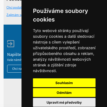
Chci podat žádost o grant
Používáme soubory
Zajímám se o UNESCO
cookies
Tyto webové stránky používají
soubory cookies a další sledovací
nástroje s cílem vylepšení
uživatelského prostředí, zobrazení
přizpůsobeného obsahu a reklam,
Napište nám
analýzy návštěvnosti webových
Vaše náměty, komentáře, připomínky a dotazy nezůstanou bez odezvy.
stránek a zjištění zdroje
Chci napsat MKČR
návštěvnosti.
Souhlasím
HOME
Odmítám
INFORMACE O WEBU
Upravit mé předvolby