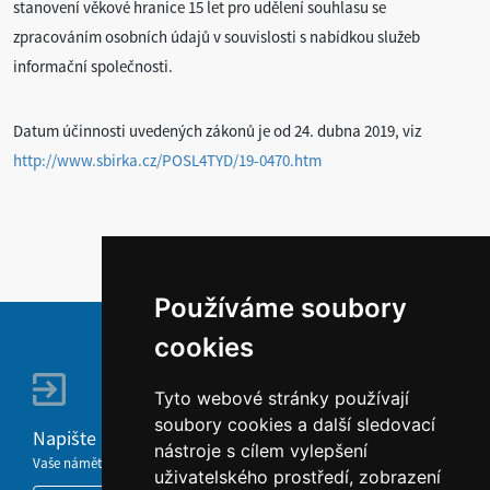
stanovení věkové hranice 15 let pro udělení souhlasu se
zpracováním osobních údajů v souvislosti s nabídkou služeb
informační společnosti.
Datum účinnosti uvedených zákonů je od 24. dubna 2019, viz
http://www.sbirka.cz/POSL4TYD/19-0470.htm
Používáme soubory
cookies
Tyto webové stránky používají
soubory cookies a další sledovací
Napište nám
nástroje s cílem vylepšení
Vaše náměty, komentáře, připomínky a dotazy nezůstanou bez odezvy.
uživatelského prostředí, zobrazení