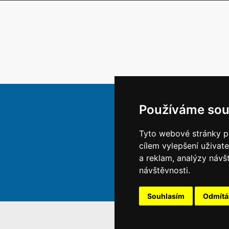
Používáme sou
Tyto webové stránky po
cílem vylepšení uživat
a reklam, analýzy návš
návštěvnosti.
Souhlasím
Odmít
S