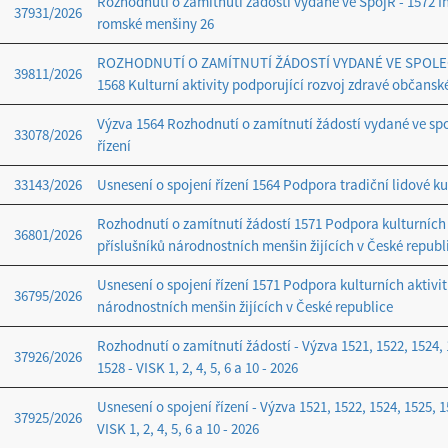
Rozhodnutí o zamítnutí žádostí vydané ve SpojŘ - 1572 I
37931/2026
romské menšiny 26
ROZHODNUTÍ O ZAMÍTNUTÍ ŽÁDOSTÍ VYDANÉ VE SPOLE
39811/2026
1568 Kulturní aktivity podporující rozvoj zdravé občansk
Výzva 1564 Rozhodnutí o zamítnutí žádostí vydané ve s
33078/2026
řízení
33143/2026
Usnesení o spojení řízení 1564 Podpora tradiční lidové ku
Rozhodnutí o zamítnutí žádostí 1571 Podpora kulturních 
36801/2026
příslušníků národnostních menšin žijících v České republ
Usnesení o spojení řízení 1571 Podpora kulturních aktivit
36795/2026
národnostních menšin žijících v České republice
Rozhodnutí o zamítnutí žádostí - Výzva 1521, 1522, 1524, 
37926/2026
1528 - VISK 1, 2, 4, 5, 6 a 10 - 2026
Usnesení o spojení řízení - Výzva 1521, 1522, 1524, 1525, 1
37925/2026
VISK 1, 2, 4, 5, 6 a 10 - 2026