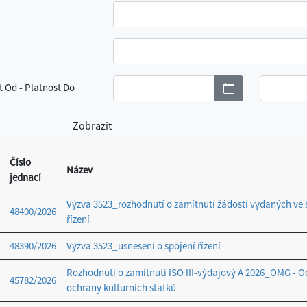
t Od - Platnost Do
Číslo
Název
jednací
Výzva 3523_rozhodnutí o zamítnutí žádostí vydaných ve
48400/2026
řízení
48390/2026
Výzva 3523_usnesení o spojení řízení
Rozhodnutí o zamítnutí ISO III-výdajový A 2026_OMG - O
45782/2026
ochrany kulturních statků