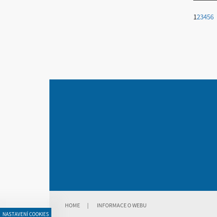
1
2
3
4
5
6
HOME
|
INFORMACE O WEBU
NASTAVENÍ COOKIES