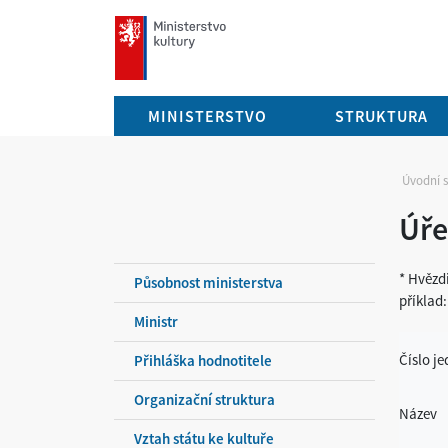
mkcr.cz
MINISTERSTVO
STRUKTURA
Úvodní 
Úře
* Hvězd
Působnost ministerstva
příklad
Ministr
Číslo j
Přihláška hodnotitele
Organizační struktura
Název
Vztah státu ke kultuře