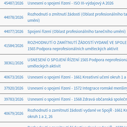
45487/2026
Usnesení o spojení řízení - ISO III-výdajový A 2026
Rozhodnutí o zmítnutí žádostí (Oblast profesionálního t
44078/2026
umění)
44077/2026
Spojení řízení (Oblast profesionálního tanečního umění)
ROZHODNUTÍ O ZAMÍTNUTÍ ŽÁDOSTÍ VYDANÉ VE SPOLE
41584/2026
1565 Podpora neprofesionálních uměleckých aktivit
USNESENÍ O SPOJENÍ ŘÍZENÍ 1565 Podpora neprofesion
38361/2026
uměleckých aktivit
40673/2026
Usnesení o spojení řízení - 1661 Kreativní učení okruh 1 a 
37920/2026
Usnesení o spojení řízení - 1572 Integrace romské menšin
39783/2026
Usnesení o spojení řízení - 1568 Zdravá občanská společn
Rozhodnutí o zamítnutí žádostí vydané ve SpojŘ -1661 Kr
40679/2026
okruh 1 a 2, 26