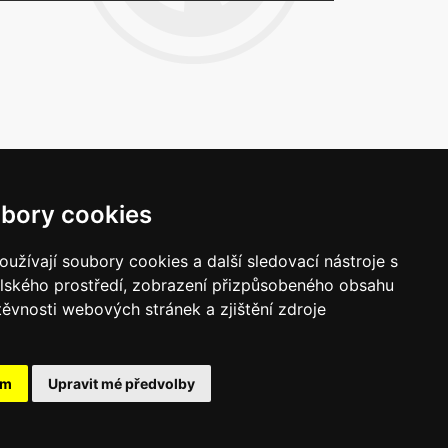
bory cookies
Napište nám
užívají soubory cookies a další sledovací nástroje s
Vaše náměty, komentáře, připomínky a
elského prostředí, zobrazení přizpůsobeného obsahu
dotazy nezůstanou bez odezvy.
těvnosti webových stránek a zjištění zdroje
Chci napsat MKČR
ám
Upravit mé předvolby
pojte se s námi