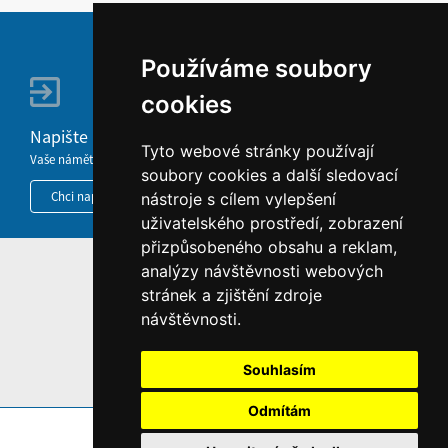
Používáme soubory
cookies
Napište nám
Tyto webové stránky používají
Vaše náměty, komentáře, připomínky a dotazy nezůstanou bez odezvy.
soubory cookies a další sledovací
Chci napsat MKČR
nástroje s cílem vylepšení
uživatelského prostředí, zobrazení
přizpůsobeného obsahu a reklam,
analýzy návštěvnosti webových
HOME
stránek a zjištění zdroje
INFORMACE O WEBU
návštěvnosti.
Souhlasím
Odmítám