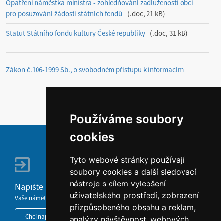
Opatření náměstka ministra - zohledňování zadluženosti obcí
pro posuzování žádostí státních fondů
.doc, 21 kB
Statut Státního fondu kultury České republiky
.doc, 31 kB
Zákon č.106-1999 Sb., o svobodném přístupu k informacím
Používáme soubory
cookies
Tyto webové stránky používají
soubory cookies a další sledovací
nástroje s cílem vylepšení
Napište nám
uživatelského prostředí, zobrazení
Vaše náměty, komentáře, připomínky a dotazy nezůstanou bez odezvy.
přizpůsobeného obsahu a reklam,
Chci napsat MKČR
analýzy návštěvnosti webových