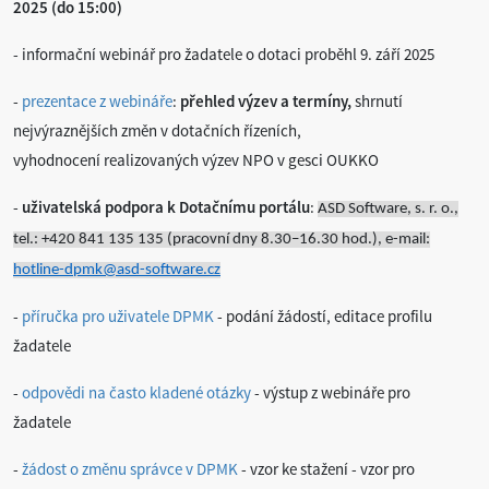
2025 (do 15:00)
- informační webinář pro žadatele o dotaci proběhl 9. září 2025
-
prezentace z webináře
:
přehled výzev a termíny,
shrnutí
nejvýraznějších změn v dotačních řízeních,
vyhodnocení realizovaných výzev NPO v gesci OUKKO
-
uživatelská podpora k Dotačnímu portálu
:
ASD Software, s. r. o.,
t
el.: +420 841 135 135 (pracovní dny 8.30–16.30 hod.), e-mail:
hotline-dpmk@asd-software.cz
-
příručka pro uživatele DPMK
- podání žádostí, editace profilu
žadatele
-
odpovědi na často kladené otázky
- výstup z webináře pro
žadatele
-
žádost o změnu správce v DPMK
- vzor ke stažení - vzor pro