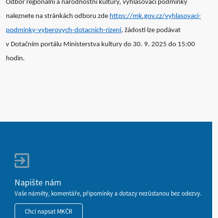
Odbor regionální a národnostní kultury, vyhlašovací podmínky
naleznete na stránkách odboru zde
https://mk.gov.cz/vyhlasovaci-
podminky-vyberovych-dotacnich-rizeni
, žádosti lze podávat
v Dotačním portálu Ministerstva kultury do 30. 9. 2025 do 15:00
hodin.
Napište nám
Vaše náměty, komentáře, připomínky a dotazy nezůstanou bez odezvy.
Chci napsat MKČR