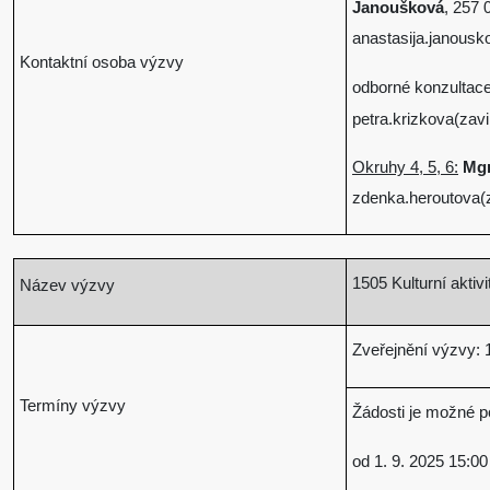
Janoušková
, 257 
anastasija.janous
Kontaktní osoba výzvy
odborné konzultac
petra.krizkova(zav
Okruhy 4, 5, 6:
Mgr
zdenka.heroutova(
1505 Kulturní aktivi
Název výzvy
Zveřejnění výzvy: 1
Termíny výzvy
Žádosti je možné p
od 1. 9. 2025 15:00