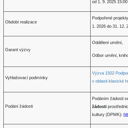
od 1. 9. 2025 15:00
Podpořené projekty
Období realizace
1. 2026 do 31. 12. 
Oddělení umění,
Garant výzvy
Odbor umění, kniho
Výzva 1502 Podpora
Vyhlašovací podmínky
v oblasti klasické 
Podáním žádosti s
Podání žádosti
žádosti
prostředni
kultury (DPMK):
ht