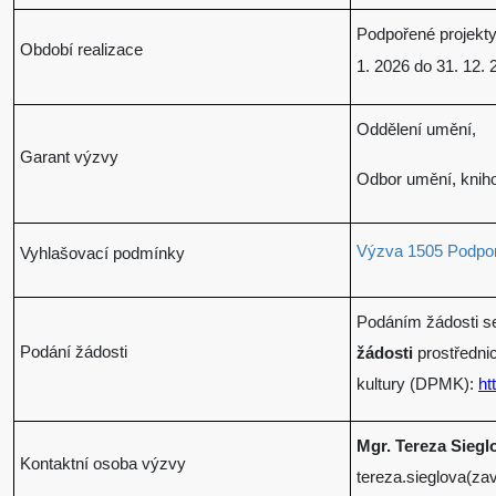
Podpořené projekty
Období realizace
1. 2026 do 31. 12. 
Oddělení umění,
Garant výzvy
Odbor umění, kniho
Výzva 1505 Podpora
Vyhlašovací podmínky
Podáním žádosti s
Podání žádosti
žádosti
prostředni
kultury (DPMK):
ht
Mgr. Tereza Siegl
Kontaktní osoba výzvy
tereza.sieglova(za