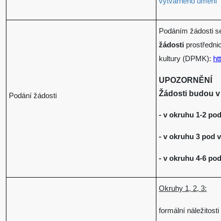
výtvarného umění
Podáním žádosti s
žádosti
prostředni
kultury (DPMK):
ht
UPOZORNĚNÍ
Žádosti budou 
Podání žádosti
- v okruhu 1-2 po
- v okruhu 3 pod v
- v okruhu 4-6 pod
Okruhy 1, 2, 3:
formální náležitosti