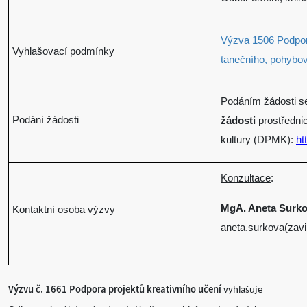
Výzva 1506 Podpora
Vyhlašovací podmínky
tanečního, pohybo
Podáním žádosti s
Podání žádosti
žádosti
prostředni
kultury (DPMK):
ht
Konzultace
:
MgA. Aneta Surk
Kontaktní osoba výzvy
aneta.surkova(zav
Výzvu č. 1661 Podpora projektů kreativního učení
vyhlašuje