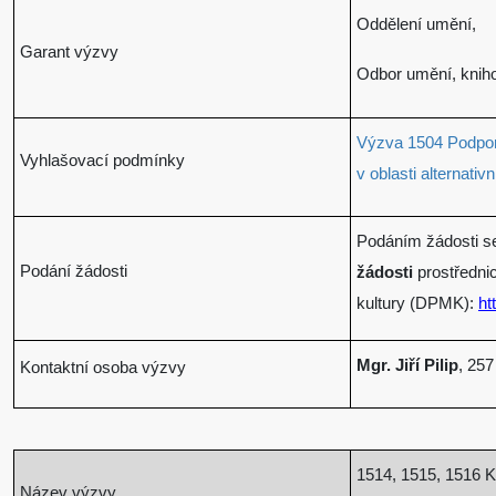
Oddělení umění,
Garant výzvy
Odbor umění, kniho
Výzva 1504 Podpora
Vyhlašovací podmínky
v oblasti alternativ
Podáním žádosti s
Podání žádosti
žádosti
prostředni
kultury (DPMK):
ht
Mgr. Jiří Pilip
, 257
Kontaktní osoba výzvy
1514, 1515, 1516
Ku
Název výzvy